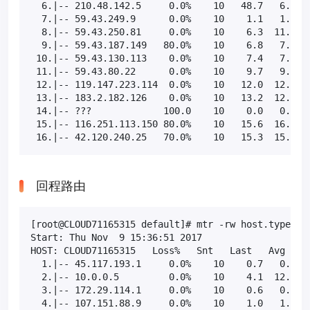
  6.|-- 210.48.142.5     0.0%    10   48.7   6.2   
  7.|-- 59.43.249.9      0.0%    10    1.1   1.0   
  8.|-- 59.43.250.81     0.0%    10    6.3  11.2   
  9.|-- 59.43.187.149   80.0%    10    6.8   7.3   
 10.|-- 59.43.130.113    0.0%    10    7.4   7.5   
 11.|-- 59.43.80.22      0.0%    10    9.7   9.9   
 12.|-- 119.147.223.114  0.0%    10   12.0  12.3  1
 13.|-- 183.2.182.126    0.0%    10   13.2  12.2  1
 14.|-- ???             100.0    10    0.0   0.0   
 15.|-- 116.251.113.150 80.0%    10   15.6  16.4  1
 16.|-- 42.120.240.25   70.0%    10   15.3  15.0  
回程路由
[root@CLOUD71165315 default]# mtr -rw host.typecho.
Start: Thu Nov  9 15:36:51 2017

HOST: CLOUD71165315   Loss%   Snt   Last   Avg  Bes
  1.|-- 45.117.193.1     0.0%    10    0.7   0.7   
  2.|-- 10.0.0.5         0.0%    10    4.1  12.6   
  3.|-- 172.29.114.1     0.0%    10    0.6   0.8   
  4.|-- 107.151.88.9     0.0%    10    1.0   1.0   