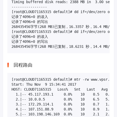
Timing buffered disk reads: 2388 MB in  3.00 second
-----------------

[root@CLOUD71165315 default]# dd if=/dev/zero of=te
记录了4096+0 的读入

记录了4096+0 的写出

268435456字节(268 MB)已复制，16.3357 秒，16.4 MB/秒

[root@CLOUD71165315 default]# dd if=/dev/zero of=te
记录了4096+0 的读入

记录了4096+0 的写出

268435456字节(268 MB)已复制，18.6231 秒，14.4 MB/秒
回程路由
[root@CLOUD71165315 default]# mtr -rw www.vpsr.com.
Start: Thu Nov  9 15:34:41 2017

HOST: CLOUD71165315   Loss%   Snt   Last   Avg  Bes
  1.|-- 45.117.193.1     0.0%    10    0.5   0.6   
  2.|-- 10.0.0.5         0.0%    10    6.5   5.6   
  3.|-- 172.29.114.1     0.0%    10    0.7   1.0   
  4.|-- 107.151.88.9     0.0%    10    0.9   1.0   
  5.|-- 103.198.146.169  0.0%    10    2.1   2.9   