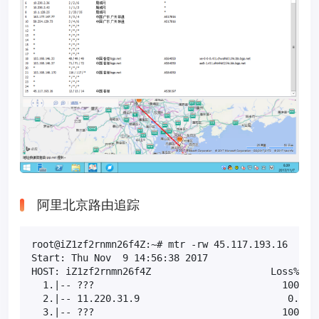
阿里北京路由追踪
root@iZ1zf2rnmn26f4Z:~# mtr -rw 45.117.193.16

Start: Thu Nov  9 14:56:38 2017

HOST: iZ1zf2rnmn26f4Z                     Loss%   S
  1.|-- ???                                 100.0  
  2.|-- 11.220.31.9                          0.0%  
  3.|-- ???                                 100.0  