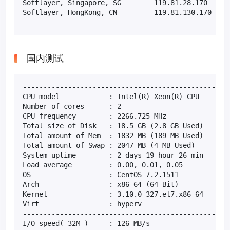
Softlayer, Singapore, SG        119.81.28.170      
Softlayer, HongKong, CN         119.81.130.170     
--------------------------------------------------
国内测试
---------------------------------------------------
CPU model            : Intel(R) Xeon(R) CPU        
Number of cores      : 2

CPU frequency        : 2266.725 MHz

Total size of Disk   : 18.5 GB (2.8 GB Used)

Total amount of Mem  : 1832 MB (189 MB Used)

Total amount of Swap : 2047 MB (4 MB Used)

System uptime        : 2 days 19 hour 26 min

Load average         : 0.00, 0.01, 0.05

OS                   : CentOS 7.2.1511

Arch                 : x86_64 (64 Bit)

Kernel               : 3.10.0-327.el7.x86_64

Virt                 : hyperv

---------------------------------------------------
I/O speed( 32M )     : 126 MB/s
