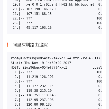
 19.|-- xe-0-0-1.r02.shtnhk02.hk.bb.bgp.net  0.0%  
 20.|-- 103.198.146.170                      0.0%  
 21.|-- 107.151.88.13                        0.0%  
 22.|-- ???                                 100.0  
 23.|-- ???                                 100.0  
 24.|-- 45.117.193.16                        0.0% 
阿里深圳路由追踪
root@iZwz96bqsy054ef77t4kxcZ:~# mtr -rw 45.117.193.
Start: Thu Nov  9 14:59:20 2017

HOST: iZwz96bqsy054ef77t4kxcZ             Loss%   S
  1.|-- ???                                 100.0  
  2.|-- 11.219.126.101                       0.0%  
  3.|-- ???                                 100.0  
  4.|-- 11.177.232.114                       0.0%  
  5.|-- 119.38.215.10                        0.0%  
  6.|-- 116.251.113.145                      0.0%  
  7.|-- 112.95.237.193                       0.0%  
  8.|-- 120.80.98.185                        0.0%  
  9.|-- 221.4.0.169                          0.0%  