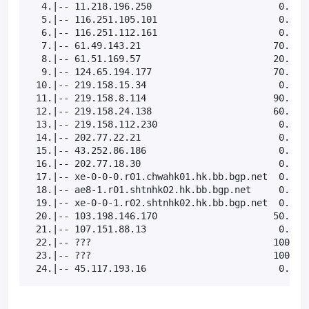
  4.|-- 11.218.196.250                       0.0%  
  5.|-- 116.251.105.101                      0.0%  
  6.|-- 116.251.112.161                      0.0%  
  7.|-- 61.49.143.21                        70.0%  
  8.|-- 61.51.169.57                        20.0%  
  9.|-- 124.65.194.177                      70.0%  
 10.|-- 219.158.15.34                        0.0%  
 11.|-- 219.158.8.114                       90.0%  
 12.|-- 219.158.24.138                      60.0%  
 13.|-- 219.158.112.230                      0.0%  
 14.|-- 202.77.22.21                         0.0%  
 15.|-- 43.252.86.186                        0.0%  
 16.|-- 202.77.18.30                         0.0%  
 17.|-- xe-0-0-0.r01.chwahk01.hk.bb.bgp.net  0.0%  
 18.|-- ae8-1.r01.shtnhk02.hk.bb.bgp.net     0.0%  
 19.|-- xe-0-0-1.r02.shtnhk02.hk.bb.bgp.net  0.0%  
 20.|-- 103.198.146.170                     50.0%  
 21.|-- 107.151.88.13                        0.0%  
 22.|-- ???                                 100.0  
 23.|-- ???                                 100.0  
 24.|-- 45.117.193.16                        0.0% 