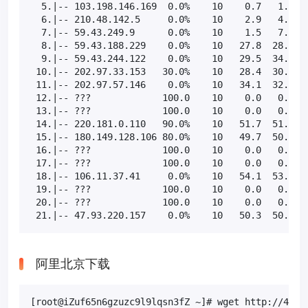
  5.|-- 103.198.146.169  0.0%    10    0.7   1.0   
  6.|-- 210.48.142.5     0.0%    10    2.9   4.2   
  7.|-- 59.43.249.9      0.0%    10    1.5   7.0   
  8.|-- 59.43.188.229    0.0%    10   27.8  28.1  2
  9.|-- 59.43.244.122    0.0%    10   29.5  34.7  2
 10.|-- 202.97.33.153   30.0%    10   28.4  30.2  2
 11.|-- 202.97.57.146    0.0%    10   34.1  32.7  2
 12.|-- ???             100.0    10    0.0   0.0   
 13.|-- ???             100.0    10    0.0   0.0   
 14.|-- 220.181.0.110   90.0%    10   51.7  51.7  5
 15.|-- 180.149.128.106 80.0%    10   49.7  50.0  4
 16.|-- ???             100.0    10    0.0   0.0   
 17.|-- ???             100.0    10    0.0   0.0   
 18.|-- 106.11.37.41     0.0%    10   54.1  53.1  5
 19.|-- ???             100.0    10    0.0   0.0   
 20.|-- ???             100.0    10    0.0   0.0   
 21.|-- 47.93.220.157    0.0%    10   50.3  50.5  
阿里北京下载
[root@iZuf65n6gzuzc9l9lqsn3fZ ~]# wget http://45.11