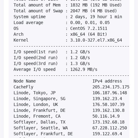
Total amount of Mem  : 1832 MB (192 MB Used)

Total amount of Swap : 2047 MB (4 MB Used)

System uptime        : 2 days, 19 hour 1 min

Load average         : 0.00, 0.01, 0.05

OS                   : CentOS 7.2.1511

Arch                 : x86_64 (64 Bit)

Kernel               : 3.10.0-327.el7.x86_64

---------------------------------------------------
I/O speed(1st run)   : 1.2 GB/s

I/O speed(2nd run)   : 1.2 GB/s

I/O speed(3rd run)   : 1.3 GB/s

Average I/O speed    : 1262.9 MB/s

---------------------------------------------------
Node Name                       IPv4 address       
CacheFly                        205.234.175.175    
Linode, Tokyo, JP               106.187.96.148     
Linode, Singapore, SG           139.162.23.4       
Linode, London, UK              176.58.107.39      
Linode, Frankfurt, DE           139.162.130.8      
Linode, Fremont, CA             50.116.14.9        
Softlayer, Dallas, TX           173.192.68.18      
Softlayer, Seattle, WA          67.228.112.250     
Softlayer, Frankfurt, DE        159.122.69.4       