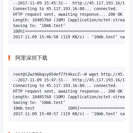
--2017-11-09 15:45:31--  http://45.117.193.16/10mb.
Connecting to 45.117.193.16:80... connected.

HTTP request sent, awaiting response... 200 OK

Length: 10485760 (10M) [application/octet-stream]

Saving to: ‘10mb.test’

100%[==============================================
2017-11-09 15:46:58 (119 KB/s) - ‘10mb.test’ saved
阿里深圳下载
root@iZwz96bqsy054ef77t4kxcZ:~# wget http://45.117.
--2017-11-09 15:47:31--  http://45.117.193.16/10mb.
Connecting to 45.117.193.16:80... connected.

HTTP request sent, awaiting response... 200 OK

Length: 10485760 (10M) [application/octet-stream]

Saving to: ‘10mb.test’

10mb.test              100%[=======================
2017-11-09 15:48:57 (119 KB/s) - ‘10mb.test’ saved