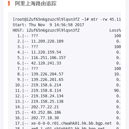
阿里上海路由追踪
[root@iZuf65n6gzuzc9l9lqsn3fZ ~]# mtr -rw 45.117.19
Start: Thu Nov  9 14:56:58 2017

HOST: iZuf65n6gzuzc9l9lqsn3fZ             Loss%   S
  1.|-- ???                                 100.0  
  2.|-- 11.209.220.189                       0.0%  
  3.|-- ???                                 100.0  
  4.|-- 11.220.159.54                        0.0%  
  5.|-- 116.251.106.157                      0.0%  
  6.|-- 42.120.241.33                        0.0%  
  7.|-- ???                                 100.0  
  8.|-- 139.226.204.57                      10.0%  
  9.|-- 139.226.201.65                       0.0%  
 10.|-- 219.158.6.214                        0.0%  
 11.|-- 219.158.8.114                       90.0%  
 12.|-- 219.158.24.134                       0.0%  
 13.|-- 219.158.25.138                       0.0%  
 14.|-- 202.77.22.21                         0.0%  
 15.|-- 43.252.86.186                        0.0%  
 16.|-- 202.77.18.30                         0.0%  
 17.|-- xe-0-0-0.r01.chwahk01.hk.bb.bgp.net  0.0%  
 18.|-- ae8-1.r01.shtnhk02.hk.bb.bgp.net     0.0%  