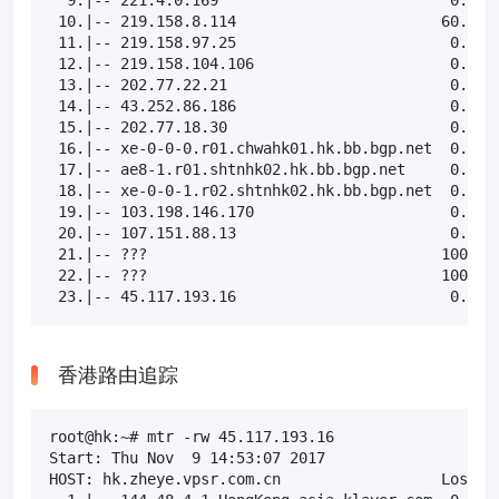
 10.|-- 219.158.8.114                       60.0%  
 11.|-- 219.158.97.25                        0.0%  
 12.|-- 219.158.104.106                      0.0%  
 13.|-- 202.77.22.21                         0.0%  
 14.|-- 43.252.86.186                        0.0%  
 15.|-- 202.77.18.30                         0.0%  
 16.|-- xe-0-0-0.r01.chwahk01.hk.bb.bgp.net  0.0%  
 17.|-- ae8-1.r01.shtnhk02.hk.bb.bgp.net     0.0%  
 18.|-- xe-0-0-1.r02.shtnhk02.hk.bb.bgp.net  0.0%  
 19.|-- 103.198.146.170                      0.0%  
 20.|-- 107.151.88.13                        0.0%  
 21.|-- ???                                 100.0  
 22.|-- ???                                 100.0  
 23.|-- 45.117.193.16                        0.0% 
香港路由追踪
root@hk:~# mtr -rw 45.117.193.16

Start: Thu Nov  9 14:53:07 2017

HOST: hk.zheye.vpsr.com.cn                  Loss%  