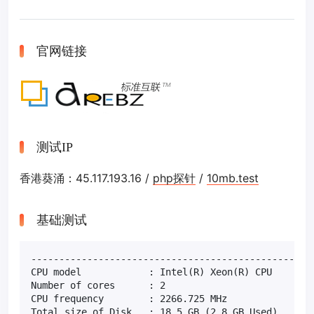
官网链接
测试IP
香港葵涌：45.117.193.16 /
php探针
/
10mb.test
基础测试
---------------------------------------------------
CPU model            : Intel(R) Xeon(R) CPU        
Number of cores      : 2

CPU frequency        : 2266.725 MHz

Total size of Disk   : 18.5 GB (2.8 GB Used)
