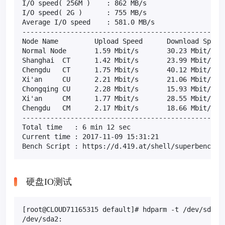
I/O speed( 256M )    : 862 MB/s

I/O speed( 2G )      : 755 MB/s

Average I/O speed    : 581.0 MB/s

---------------------------------------------------
Node Name         Upload Speed      Download Speed 
Normal Node       1.59 Mbit/s       30.23 Mbit/s   
Shanghai  CT      1.42 Mbit/s       23.99 Mbit/s   
Chengdu   CT      1.75 Mbit/s       40.12 Mbit/s   
Xi'an     CU      2.21 Mbit/s       21.06 Mbit/s   
Chongqing CU      2.28 Mbit/s       15.93 Mbit/s   
Xi'an     CM      1.77 Mbit/s       28.55 Mbit/s   
Chengdu   CM      2.17 Mbit/s       18.66 Mbit/s   
---------------------------------------------------
Total time   : 6 min 12 sec

Current time : 2017-11-09 15:31:21

Bench Script : https://d.419.at/shell/superbench.s
硬盘IO测试
[root@CLOUD71165315 default]# hdparm -t /dev/sda2

/dev/sda2:
