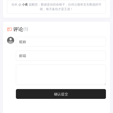
站长 @
小夜
提醒您：数据是你的命根子，任何云都有丢失数据的可
能，每天备份才是王道！
评论
(1)