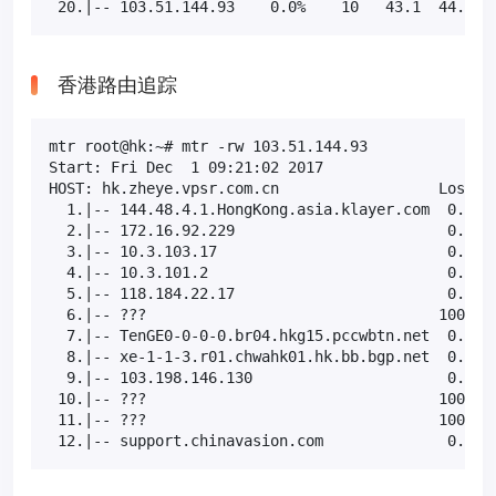
 20.|-- 103.51.144.93    0.0%    10   43.1  44.0  
香港路由追踪
mtr root@hk:~# mtr -rw 103.51.144.93

Start: Fri Dec  1 09:21:02 2017

HOST: hk.zheye.vpsr.com.cn                  Loss%  
  1.|-- 144.48.4.1.HongKong.asia.klayer.com  0.0%  
  2.|-- 172.16.92.229                        0.0%  
  3.|-- 10.3.103.17                          0.0%  
  4.|-- 10.3.101.2                           0.0%  
  5.|-- 118.184.22.17                        0.0%  
  6.|-- ???                                 100.0  
  7.|-- TenGE0-0-0-0.br04.hkg15.pccwbtn.net  0.0%  
  8.|-- xe-1-1-3.r01.chwahk01.hk.bb.bgp.net  0.0%  
  9.|-- 103.198.146.130                      0.0%  
 10.|-- ???                                 100.0  
 11.|-- ???                                 100.0  
 12.|-- support.chinavasion.com              0.0% 