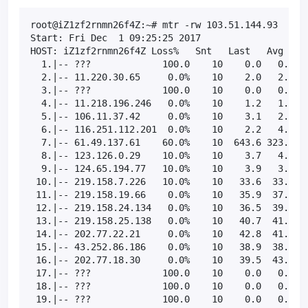
root@iZ1zf2rnmn26f4Z:~# mtr -rw 103.51.144.93

Start: Fri Dec  1 09:25:25 2017

HOST: iZ1zf2rnmn26f4Z Loss%   Snt   Last   Avg  Bes
  1.|-- ???             100.0    10    0.0   0.0   
  2.|-- 11.220.30.65     0.0%    10    2.0   2.5   
  3.|-- ???             100.0    10    0.0   0.0   
  4.|-- 11.218.196.246   0.0%    10    1.2   1.5   
  5.|-- 106.11.37.42     0.0%    10    3.1   2.4   
  6.|-- 116.251.112.201  0.0%    10    2.2   4.4   
  7.|-- 61.49.137.61    60.0%    10  643.6 323.6   
  8.|-- 123.126.0.29    10.0%    10    3.7   4.2   
  9.|-- 124.65.194.77   10.0%    10    3.9   3.8   
 10.|-- 219.158.7.226   10.0%    10   33.6  33.8  3
 11.|-- 219.158.19.66    0.0%    10   35.9  37.1  3
 12.|-- 219.158.24.134   0.0%    10   36.5  39.5  3
 13.|-- 219.158.25.138   0.0%    10   40.7  41.4  4
 14.|-- 202.77.22.21     0.0%    10   42.8  41.8  4
 15.|-- 43.252.86.186    0.0%    10   38.9  38.8  3
 16.|-- 202.77.18.30     0.0%    10   39.5  43.3  3
 17.|-- ???             100.0    10    0.0   0.0   
 18.|-- ???             100.0    10    0.0   0.0   
 19.|-- ???             100.0    10    0.0   0.0   