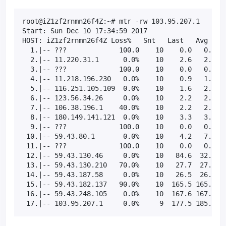
root@iZ1zf2rnmn26f4Z:~# mtr -rw 103.95.207.1

Start: Sun Dec 10 17:34:59 2017

HOST: iZ1zf2rnmn26f4Z Loss%   Snt   Last   Avg  Bes
  1.|-- ???             100.0    10    0.0   0.0   
  2.|-- 11.220.31.1      0.0%    10    2.6   2.8   
  3.|-- ???             100.0    10    0.0   0.0   
  4.|-- 11.218.196.230   0.0%    10    0.9   1.0   
  5.|-- 116.251.105.109  0.0%    10    1.6   2.4   
  6.|-- 123.56.34.26     0.0%    10    2.2   2.6   
  7.|-- 106.38.196.1    40.0%    10    2.2   2.6   
  8.|-- 180.149.141.121  0.0%    10    3.3   3.4   
  9.|-- ???             100.0    10    0.0   0.0   
 10.|-- 59.43.80.1       0.0%    10    4.2   7.7   
 11.|-- ???             100.0    10    0.0   0.0   
 12.|-- 59.43.130.46     0.0%    10   84.6  32.9  2
 13.|-- 59.43.130.210   70.0%    10   27.7  27.7  2
 14.|-- 59.43.187.58     0.0%    10   26.5  26.6  2
 15.|-- 59.43.182.137   90.0%    10  165.5 165.5 16
 16.|-- 59.43.248.105    0.0%    10  167.6 167.5 16
 17.|-- 103.95.207.1     0.0%     9  177.5 185.6 1