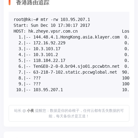
香港路由追踪
root@hk:~# mtr -rw 103.95.207.1

Start: Sun Dec 10 17:30:17 2017

HOST: hk.zheye.vpsr.com.cn                  Loss%  
  1.|-- 144.48.4.1.HongKong.asia.klayer.com  0.0%  
  2.|-- 172.16.92.229                        0.0%  
  3.|-- 10.3.103.17                          0.0%  
  4.|-- 10.3.101.2                           0.0%  
  5.|-- 118.184.22.17                        0.0%  
  6.|-- TenGE0-2-0-0.br04.sjo01.pccwbtn.net  0.0%  
  7.|-- 63-218-7-102.static.pccwglobal.net  90.0%  
  8.|-- ???                                 100.0  
  9.|-- ???                                 100.0  
 10.|-- 103.95.207.1                        10.0% 
站长 @
小夜
提醒您：数据是你的命根子，任何云都有丢失数据的可
能，每天备份才是王道！