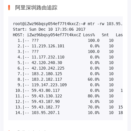
阿里深圳路由追踪
root@iZwz96bqsy054ef77t4kxcZ:~# mtr -rw 103.95.207.
Start: Sun Dec 10 17:35:06 2017

HOST: iZwz96bqsy054ef77t4kxcZ Loss%   Snt   Last   
  1.|-- ???                     100.0    10    0.0 
  2.|-- 11.219.126.101           0.0%    10    2.2 
  3.|-- ???                     100.0    10    0.0 
  4.|-- 11.177.232.110           0.0%    10    1.0 
  5.|-- 42.120.240.30            0.0%    10    2.3 
  6.|-- 42.120.242.225           0.0%    10    1.4 
  7.|-- 183.2.180.125            0.0%    10    2.2 
  8.|-- 183.2.182.117           60.0%    10    4.8 
  9.|-- 119.147.223.109          0.0%    10    9.1 
 10.|-- 59.43.80.117             0.0%    10   16.1 
 11.|-- 59.43.130.122           80.0%    10    7.6 
 12.|-- 59.43.187.90             0.0%    10    8.4 
 13.|-- 59.43.182.77            70.0%    10  158.7 
 14.|-- 103.95.207.1            10.0%    10  186.2