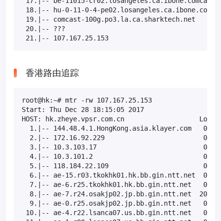
 17.|-- be-11015-cr02.losangeles.ca.ibone.comcast.n
 18.|-- hu-0-11-0-4-pe02.losangeles.ca.ibone.comcas
 19.|-- comcast-100g.po3.la.ca.sharktech.net       
 20.|-- ???                                        
 21.|-- 107.167.25.153                            
香港路由追踪
root@hk:~# mtr -rw 107.167.25.153

Start: Thu Dec 28 18:15:05 2017

HOST: hk.zheye.vpsr.com.cn                   Loss% 
  1.|-- 144.48.4.1.HongKong.asia.klayer.com   0.0% 
  2.|-- 172.16.92.229                         0.0% 
  3.|-- 10.3.103.17                           0.0% 
  4.|-- 10.3.101.2                            0.0% 
  5.|-- 118.184.22.109                        0.0% 
  6.|-- ae-15.r03.tkokhk01.hk.bb.gin.ntt.net  0.0% 
  7.|-- ae-6.r25.tkokhk01.hk.bb.gin.ntt.net   0.0% 
  8.|-- ae-7.r24.osakjp02.jp.bb.gin.ntt.net  20.0% 
  9.|-- ae-0.r25.osakjp02.jp.bb.gin.ntt.net   0.0% 
 10.|-- ae-4.r22.lsanca07.us.bb.gin.ntt.net   0.0% 