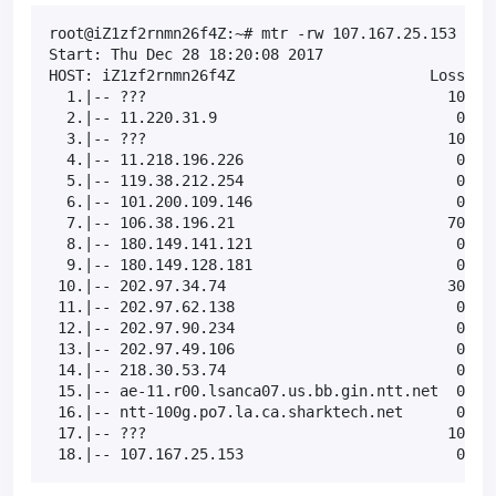
root@iZ1zf2rnmn26f4Z:~# mtr -rw 107.167.25.153

Start: Thu Dec 28 18:20:08 2017

HOST: iZ1zf2rnmn26f4Z                      Loss%   
  1.|-- ???                                  100.0 
  2.|-- 11.220.31.9                           0.0% 
  3.|-- ???                                  100.0 
  4.|-- 11.218.196.226                        0.0% 
  5.|-- 119.38.212.254                        0.0% 
  6.|-- 101.200.109.146                       0.0% 
  7.|-- 106.38.196.21                        70.0% 
  8.|-- 180.149.141.121                       0.0% 
  9.|-- 180.149.128.181                       0.0% 
 10.|-- 202.97.34.74                         30.0% 
 11.|-- 202.97.62.138                         0.0% 
 12.|-- 202.97.90.234                         0.0% 
 13.|-- 202.97.49.106                         0.0% 
 14.|-- 218.30.53.74                          0.0% 
 15.|-- ae-11.r00.lsanca07.us.bb.gin.ntt.net  0.0% 
 16.|-- ntt-100g.po7.la.ca.sharktech.net      0.0% 
 17.|-- ???                                  100.0 
 18.|-- 107.167.25.153                        0.0%