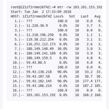
root@iZ1zf2rnmn26f4Z:~# mtr -rw 103.101.153.192

Start: Tue Jan  2 17:33:09 2018

HOST: iZ1zf2rnmn26f4Z Loss%   Snt   Last   Avg  Bes
  1.|-- ???             100.0    10    0.0   0.0   
  2.|-- 11.220.30.9      0.0%    10    3.7   3.0   
  3.|-- ???             100.0    10    0.0   0.0   
  4.|-- 11.218.196.250   0.0%    10    1.1   1.3   
  5.|-- 119.38.212.254   0.0%    10    3.1   3.2   
  6.|-- 116.251.112.173  0.0%    10    2.6   2.7   
  7.|-- 180.149.140.49  30.0%    10    3.0   3.0   
  8.|-- 180.149.141.109  0.0%    10    3.9   3.7   
  9.|-- 180.149.159.5    0.0%    10    4.8   4.9   
 10.|-- 59.43.80.5       0.0%    10    4.0   4.1   
 11.|-- ???             100.0    10    0.0   0.0   
 12.|-- 59.43.130.218   90.0%    10   33.2  33.2  3
 13.|-- 59.43.187.58     0.0%    10   30.7  30.7  3
 14.|-- 59.43.182.145   90.0%    10  177.4 177.4 17
 15.|-- 59.43.186.214    0.0%    10  187.2 185.2 18
 16.|-- ???             100.0    10    0.0   0.0   
 17.|-- 103.101.153.192  0.0%    10  168.2 168.1 1