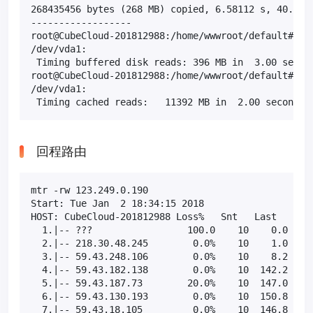
268435456 bytes (268 MB) copied, 6.58112 s, 40.8 MB
------------------

root@CubeCloud-201812988:/home/wwwroot/default# hdp
/dev/vda1:

 Timing buffered disk reads: 396 MB in  3.00 second
root@CubeCloud-201812988:/home/wwwroot/default# hdp
/dev/vda1:

 Timing cached reads:   11392 MB in  2.00 seconds 
回程路由
mtr -rw 123.249.0.190

Start: Tue Jan  2 18:34:15 2018

HOST: CubeCloud-201812988 Loss%   Snt   Last   Avg 
  1.|-- ???                 100.0    10    0.0   0.
  2.|-- 218.30.48.245        0.0%    10    1.0   0.
  3.|-- 59.43.248.106        0.0%    10    8.2   8.
  4.|-- 59.43.182.138        0.0%    10  142.2 145.
  5.|-- 59.43.187.73        20.0%    10  147.0 147.
  6.|-- 59.43.130.193        0.0%    10  150.8 154.
  7.|-- 59.43.18.105         0.0%    10  146.8 146.