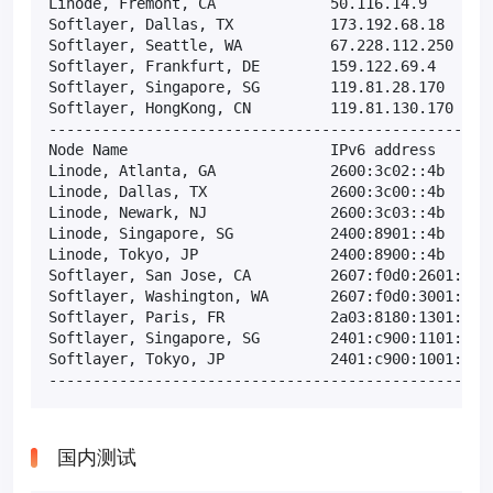
Linode, Fremont, CA             50.116.14.9        
Softlayer, Dallas, TX           173.192.68.18      
Softlayer, Seattle, WA          67.228.112.250     
Softlayer, Frankfurt, DE        159.122.69.4       
Softlayer, Singapore, SG        119.81.28.170      
Softlayer, HongKong, CN         119.81.130.170     
---------------------------------------------------
Node Name                       IPv6 address       
Linode, Atlanta, GA             2600:3c02::4b      
Linode, Dallas, TX              2600:3c00::4b      
Linode, Newark, NJ              2600:3c03::4b      
Linode, Singapore, SG           2400:8901::4b      
Linode, Tokyo, JP               2400:8900::4b      
Softlayer, San Jose, CA         2607:f0d0:2601:2a::
Softlayer, Washington, WA       2607:f0d0:3001:78::
Softlayer, Paris, FR            2a03:8180:1301:8::4
Softlayer, Singapore, SG        2401:c900:1101:8::2
Softlayer, Tokyo, JP            2401:c900:1001:16::
--------------------------------------------------
国内测试