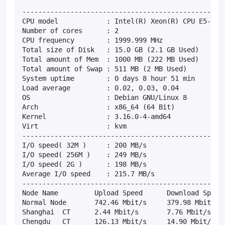
---------------------------------------------------
CPU model            : Intel(R) Xeon(R) CPU E5-2650
Number of cores      : 2

CPU frequency        : 1999.999 MHz

Total size of Disk   : 15.0 GB (2.1 GB Used)

Total amount of Mem  : 1000 MB (222 MB Used)

Total amount of Swap : 511 MB (2 MB Used)

System uptime        : 0 days 8 hour 51 min

Load average         : 0.02, 0.03, 0.04

OS                   : Debian GNU/Linux 8

Arch                 : x86_64 (64 Bit)

Kernel               : 3.16.0-4-amd64

Virt                 : kvm

---------------------------------------------------
I/O speed( 32M )     : 200 MB/s

I/O speed( 256M )    : 249 MB/s

I/O speed( 2G )      : 198 MB/s

Average I/O speed    : 215.7 MB/s

---------------------------------------------------
Node Name         Upload Speed      Download Speed 
Normal Node       742.46 Mbit/s     379.98 Mbit/s  
Shanghai  CT      2.44 Mbit/s       7.76 Mbit/s    
Chengdu   CT      126.13 Mbit/s     14.90 Mbit/s   