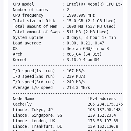
CPU model            : Intel(R) Xeon(R) CPU E5-2650
Number of cores      : 2

CPU frequency        : 1999.999 MHz

Total size of Disk   : 15.0 GB (2.1 GB Used)

Total amount of Mem  : 1000 MB (537 MB Used)

Total amount of Swap : 511 MB (2 MB Used)

System uptime        : 0 days, 8 hour 17 min

Load average         : 0.00, 0.21, 0.47

OS                   : Debian GNU/Linux 8

Arch                 : x86_64 (64 Bit)

Kernel               : 3.16.0-4-amd64

---------------------------------------------------
I/O speed(1st run)   : 167 MB/s

I/O speed(2nd run)   : 239 MB/s

I/O speed(3rd run)   : 249 MB/s

Average I/O speed    : 218.3 MB/s

---------------------------------------------------
Node Name                       IPv4 address       
CacheFly                        205.234.175.175    
Linode, Tokyo, JP               106.187.96.148     
Linode, Singapore, SG           139.162.23.4       
Linode, London, UK              176.58.107.39      
Linode, Frankfurt, DE           139.162.130.8      