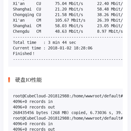
Xi'an     CU      75.04 Mbit/s      22.40 Mbit/s   
Shanghai  CU      21.20 Mbit/s      58.48 Mbit/s   
Chongqing CU      21.58 Mbit/s      38.26 Mbit/s   
Xi'an     CM      105.67 Mbit/s     26.39 Mbit/s   
Shanghai  CM      58.03 Mbit/s      23.05 Mbit/s   
Chengdu   CM      48.63 Mbit/s      8.97 Mbit/s    
---------------------------------------------------
Total time   : 3 min 44 sec

Current time : 2018-01-02 18:28:06

Finished！

--------------------------------------------------
硬盘IO性能
root@CubeCloud-201812988:/home/wwwroot/default# dd 
4096+0 records in

4096+0 records out

268435456 bytes (268 MB) copied, 6.73036 s, 39.9 MB
root@CubeCloud-201812988:/home/wwwroot/default# dd 
4096+0 records in

4096+0 records out
