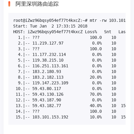
阿里深圳路由追踪
root@iZwz96bqsy054ef77t4kxcZ:~# mtr -rw 103.101.153
Start: Tue Jan  2 17:33:15 2018

HOST: iZwz96bqsy054ef77t4kxcZ Loss%   Snt   Last   
  1.|-- ???                     100.0    10    0.0 
  2.|-- 11.219.127.97            0.0%    10    2.0 
  3.|-- ???                     100.0    10    0.0 
  4.|-- 11.177.232.114           0.0%    10    0.5 
  5.|-- 119.38.215.10            0.0%    10    2.4 
  6.|-- 116.251.113.161          0.0%    10    1.9 
  7.|-- 183.2.180.93             0.0%    10    1.8 
  8.|-- 183.2.182.113           20.0%    10    3.1 
  9.|-- 119.147.223.109          0.0%    10    8.3 
 10.|-- 59.43.80.117             0.0%    10    6.0 
 11.|-- 59.43.130.126           70.0%    10    6.9 
 12.|-- 59.43.187.90             0.0%    10    6.0 
 13.|-- 59.43.182.77            40.0%    10  152.2 
 14.|-- ???                     100.0    10    0.0 
 15.|-- 103.101.153.192         10.0%    10  152.5