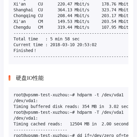
Xi'an     CU      220.47 Mbit/s     178.76 Mbit/s  
Shanghai  CU      364.13 Mbit/s     323.74 Mbit/s  
Chongqing CU      208.44 Mbit/s     203.17 Mbit/s  
Xi'an     CM      149.53 Mbit/s     203.54 Mbit/s  
Chengdu   CM      319.44 Mbit/s     107.95 Mbit/s  
---------------------------------------------------
Total time   : 5 min 58 sec

Current time : 2018-03-10 20:53:02

Finished！

--------------------------------------------------
硬盘IO性能
root@vpsmm-test-xuzhou:~# hdparm -t /dev/vda1

/dev/vda1:

Timing buffered disk reads: 354 MB in  3.02 seconds
root@vpsmm-test-xuzhou:~# hdparm -T /dev/vda1

/dev/vda1:

Timing cached reads:   12504 MB in  2.00 seconds = 
----------------------

root@vpsmm-test-xuzhou:~# dd if=/dev/zero of=test b