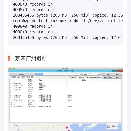
4096+0 records in

4096+0 records out

268435456 bytes (268 MB, 256 MiB) copied, 12.361 s,
root@vpsmm-test-xuzhou:~# dd if=/dev/zero of=test b
4096+0 records in

4096+0 records out

268435456 bytes (268 MB, 256 MiB) copied, 12.6191 
京东广州追踪