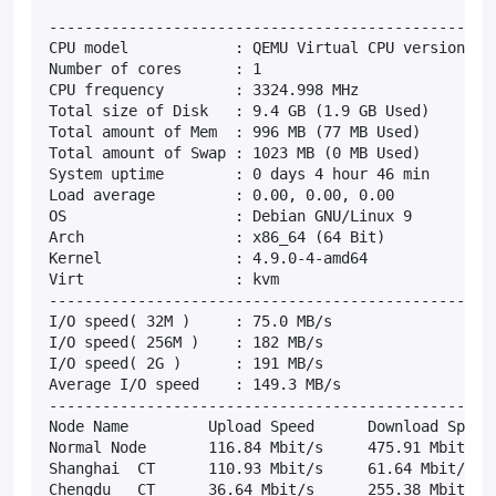
---------------------------------------------------
CPU model            : QEMU Virtual CPU version (cp
Number of cores      : 1

CPU frequency        : 3324.998 MHz

Total size of Disk   : 9.4 GB (1.9 GB Used)

Total amount of Mem  : 996 MB (77 MB Used)

Total amount of Swap : 1023 MB (0 MB Used)

System uptime        : 0 days 4 hour 46 min

Load average         : 0.00, 0.00, 0.00

OS                   : Debian GNU/Linux 9

Arch                 : x86_64 (64 Bit)

Kernel               : 4.9.0-4-amd64

Virt                 : kvm

---------------------------------------------------
I/O speed( 32M )     : 75.0 MB/s

I/O speed( 256M )    : 182 MB/s

I/O speed( 2G )      : 191 MB/s

Average I/O speed    : 149.3 MB/s

---------------------------------------------------
Node Name         Upload Speed      Download Speed 
Normal Node       116.84 Mbit/s     475.91 Mbit/s  
Shanghai  CT      110.93 Mbit/s     61.64 Mbit/s   
Chengdu   CT      36.64 Mbit/s      255.38 Mbit/s  