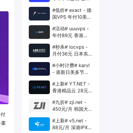
88折 + 特价季付
#低价# exact - 德
年付VPS
国VPS 年付10美元
1核 1G 15G 1T
#活动# uuuvps -
1Gbps
年付89元 香港
BGP 1核 1G 20G
#秒杀# locvps -
400G 30M
月付36元 日本东
京VPS 2核 4G
#小时计费# karvl
40G 1T 450Mbps
- 港新日美多节点
$2/mo 1核 1G
#上新# YT.NET -
20G 5T 1Gbps
香港精品云 28元/
月 电信CN2+联通
#九折# zji.net -
AS10099+移动
450元/月 韩国大
CMI
年付
带宽独服 可选中国
#上新# v5.net -
优化和纯国际线路
备案
88元/月 深港IPX