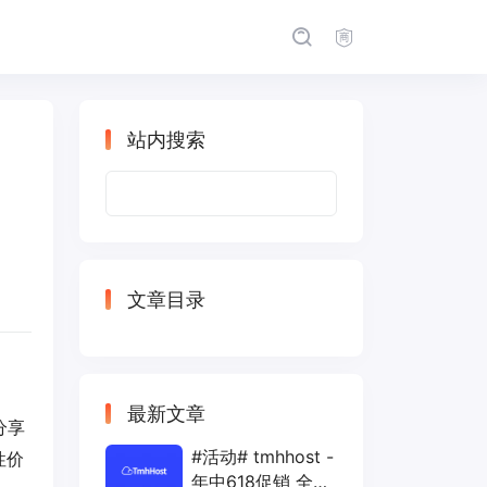
站内搜索
搜
索：
文章目录
最新文章
分享
#活动# tmhhost -
性价
年中618促销 全场