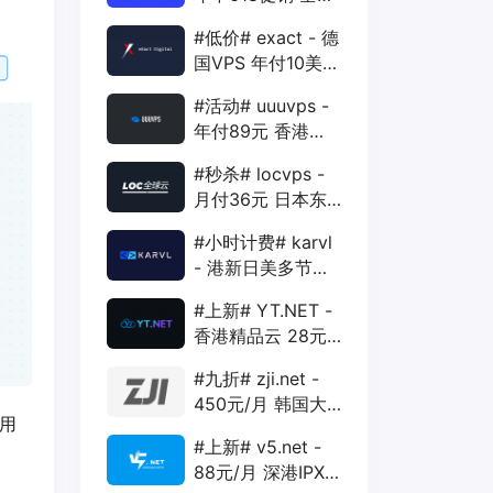
88折 + 特价季付
#低价# exact - 德
年付VPS
国VPS 年付10美元
1核 1G 15G 1T
#活动# uuuvps -
1Gbps
年付89元 香港
BGP 1核 1G 20G
#秒杀# locvps -
400G 30M
月付36元 日本东
京VPS 2核 4G
#小时计费# karvl
40G 1T 450Mbps
- 港新日美多节点
$2/mo 1核 1G
#上新# YT.NET -
20G 5T 1Gbps
香港精品云 28元/
月 电信CN2+联通
#九折# zji.net -
AS10099+移动
450元/月 韩国大
CMI
用
带宽独服 可选中国
#上新# v5.net -
优化和纯国际线路
88元/月 深港IPX