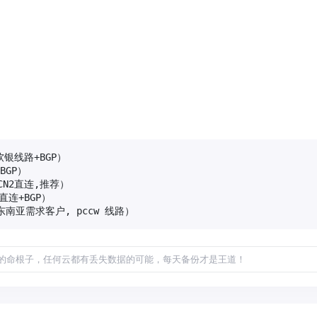
软银线路+BGP）  

BGP）

向CN2直连,推荐）

直连+BGP）

（适合东南亚需求客户, pccw 线路）
的命根子，任何云都有丢失数据的可能，每天备份才是王道！