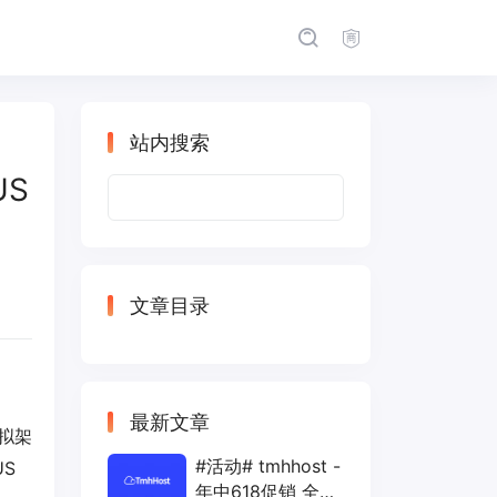
站内搜索
US
搜
索：
文章目录
最新文章
拟架
#活动# tmhhost -
S
年中618促销 全场