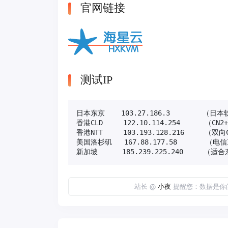
官网链接
测试IP
日本东京    103.27.186.3        （日本
香港CLD     122.10.114.254      （CN2+
香港NTT     103.193.128.216     （双
美国洛杉矶   167.88.177.58       （电信
新加坡      185.239.225.240     
站长 @
小夜
提醒您：数据是你