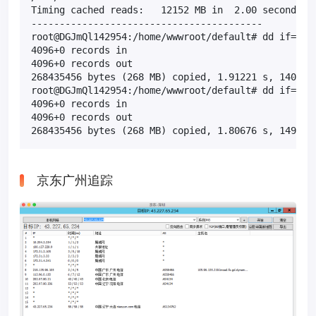
Timing cached reads:   12152 MB in  2.00 seconds = 
-----------------------------------------

root@DGJmQl142954:/home/wwwroot/default# dd if=/dev
4096+0 records in

4096+0 records out

268435456 bytes (268 MB) copied, 1.91221 s, 140 MB/
root@DGJmQl142954:/home/wwwroot/default# dd if=/dev
4096+0 records in

4096+0 records out

268435456 bytes (268 MB) copied, 1.80676 s, 149 MB
京东广州追踪