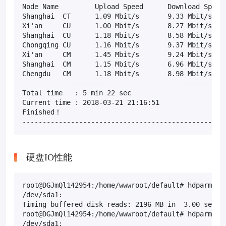
Node Name         Upload Speed      Download Speed 
Shanghai  CT      1.09 Mbit/s       9.33 Mbit/s    
Xi'an     CU      1.00 Mbit/s       8.27 Mbit/s    
Shanghai  CU      1.18 Mbit/s       8.58 Mbit/s    
Chongqing CU      1.16 Mbit/s       9.37 Mbit/s    
Xi'an     CM      1.45 Mbit/s       9.24 Mbit/s    
Shanghai  CM      1.15 Mbit/s       6.96 Mbit/s    
Chengdu   CM      1.18 Mbit/s       8.98 Mbit/s    
---------------------------------------------------
Total time   : 5 min 22 sec

Current time : 2018-03-21 21:16:51

Finished！

--------------------------------------------------
硬盘IO性能
root@DGJmQl142954:/home/wwwroot/default# hdparm -t 
/dev/sda1:

Timing buffered disk reads: 2196 MB in  3.00 second
root@DGJmQl142954:/home/wwwroot/default# hdparm -T 
/dev/sda1:
