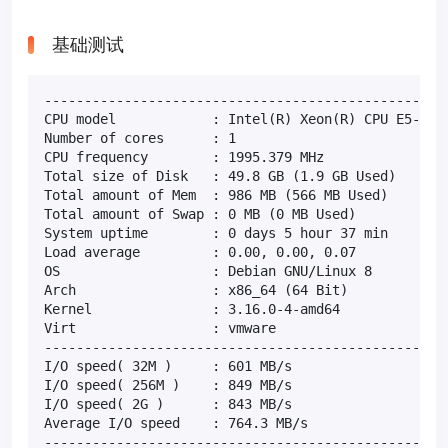
基础测试
---------------------------------------------------
CPU model            : Intel(R) Xeon(R) CPU E5-2683
Number of cores      : 1

CPU frequency        : 1995.379 MHz

Total size of Disk   : 49.8 GB (1.9 GB Used)

Total amount of Mem  : 986 MB (566 MB Used)

Total amount of Swap : 0 MB (0 MB Used)

System uptime        : 0 days 5 hour 37 min

Load average         : 0.00, 0.00, 0.07

OS                   : Debian GNU/Linux 8

Arch                 : x86_64 (64 Bit)

Kernel               : 3.16.0-4-amd64

Virt                 : vmware

---------------------------------------------------
I/O speed( 32M )     : 601 MB/s

I/O speed( 256M )    : 849 MB/s

I/O speed( 2G )      : 843 MB/s

Average I/O speed    : 764.3 MB/s

---------------------------------------------------