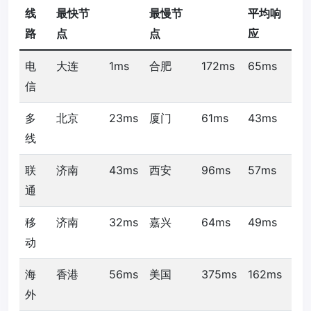
线
最快节
最慢节
平均响
路
点
点
应
电
大连
1ms
合肥
172ms
65ms
信
多
北京
23ms
厦门
61ms
43ms
线
联
济南
43ms
西安
96ms
57ms
通
移
济南
32ms
嘉兴
64ms
49ms
动
海
香港
56ms
美国
375ms
162ms
外