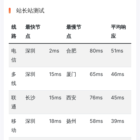
站长站测试
线
最快节
最慢节
平均响
路
点
点
应
电
深圳
2ms
合肥
80ms
51ms
信
多
深圳
15ms
厦门
65ms
46ms
线
联
长沙
15ms
西安
76ms
45ms
通
移
深圳
18ms
扬州
58ms
39ms
动