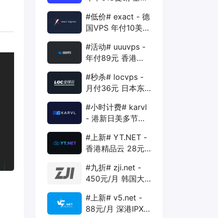
88折 + 特价季付
#低价# exact - 德
年付VPS
国VPS 年付10美元
1核 1G 15G 1T
#活动# uuuvps -
1Gbps
年付89元 香港
BGP 1核 1G 20G
#秒杀# locvps -
400G 30M
月付36元 日本东
京VPS 2核 4G
#小时计费# karvl
40G 1T 450Mbps
- 港新日美多节点
$2/mo 1核 1G
#上新# YT.NET -
20G 5T 1Gbps
香港精品云 28元/
月 电信CN2+联通
#九折# zji.net -
AS10099+移动
450元/月 韩国大
CMI
带宽独服 可选中国
#上新# v5.net -
优化和纯国际线路
88元/月 深港IPX