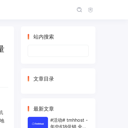
站内搜索
量
搜
索：
文章目录
最新文章
机
#活动# tmhhost -
P地
年中618促销 全场