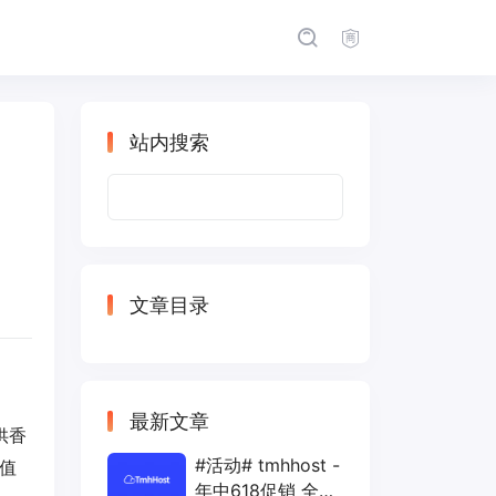
站内搜索
搜
索：
文章目录
最新文章
供香
#活动# tmhhost -
值
年中618促销 全场