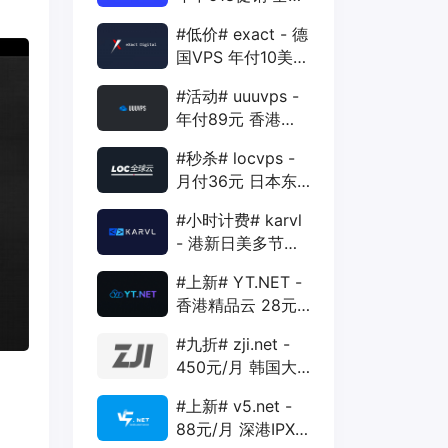
88折 + 特价季付
#低价# exact - 德
年付VPS
国VPS 年付10美元
1核 1G 15G 1T
#活动# uuuvps -
1Gbps
年付89元 香港
BGP 1核 1G 20G
#秒杀# locvps -
400G 30M
月付36元 日本东
京VPS 2核 4G
#小时计费# karvl
40G 1T 450Mbps
- 港新日美多节点
$2/mo 1核 1G
#上新# YT.NET -
20G 5T 1Gbps
香港精品云 28元/
月 电信CN2+联通
#九折# zji.net -
AS10099+移动
450元/月 韩国大
CMI
带宽独服 可选中国
#上新# v5.net -
优化和纯国际线路
88元/月 深港IPX