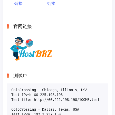
链接
链接
官网链接
测试IP
ColoCrossing – Chicago, Illinois, USA

Test IPv4: 66.225.198.198

Test file: http://66.225.198.198/100MB.test

-----------

ColoCrossing – Dallas, Texas, USA

Test IPv4: 192.3.237.150
