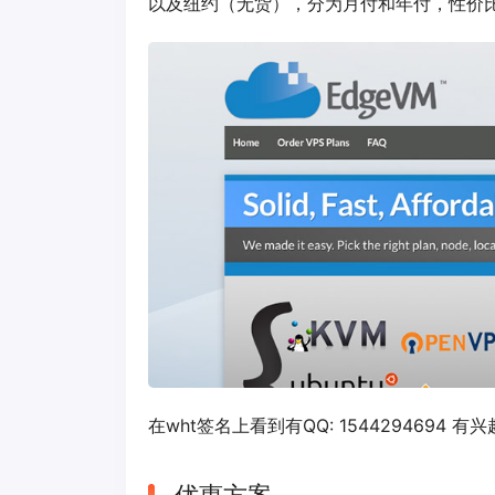
以及纽约（无货），分为月付和年付，性价
在wht签名上看到有QQ: 1544294694 