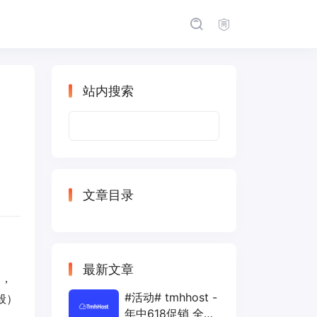
站内搜索
搜
索：
文章目录
最新文章
构，
#活动# tmhhost -
般）
年中618促销 全场