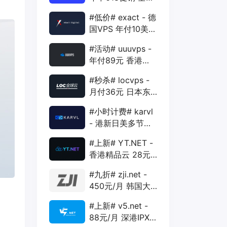
88折 + 特价季付
#低价# exact - 德
年付VPS
国VPS 年付10美元
1核 1G 15G 1T
#活动# uuuvps -
1Gbps
年付89元 香港
BGP 1核 1G 20G
#秒杀# locvps -
400G 30M
月付36元 日本东
京VPS 2核 4G
#小时计费# karvl
40G 1T 450Mbps
- 港新日美多节点
$2/mo 1核 1G
#上新# YT.NET -
20G 5T 1Gbps
香港精品云 28元/
月 电信CN2+联通
#九折# zji.net -
AS10099+移动
450元/月 韩国大
CMI
带宽独服 可选中国
#上新# v5.net -
优化和纯国际线路
88元/月 深港IPX