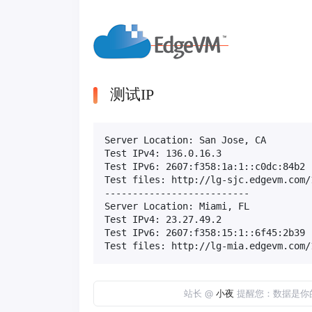
测试IP
Server Location: San Jose, CA

Test IPv4: 136.0.16.3

Test IPv6: 2607:f358:1a:1::c0dc:84b2

Test files: http://lg-sjc.edgevm.com/1
--------------------------

Server Location: Miami, FL

Test IPv4: 23.27.49.2

Test IPv6: 2607:f358:15:1::6f45:2b39

站长 @
小夜
提醒您：数据是你