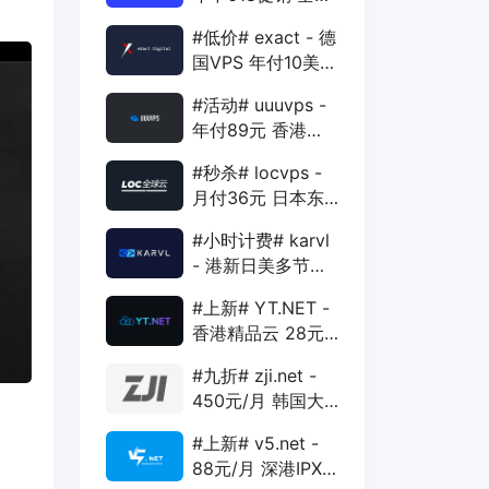
88折 + 特价季付
#低价# exact - 德
年付VPS
国VPS 年付10美元
1核 1G 15G 1T
#活动# uuuvps -
1Gbps
年付89元 香港
BGP 1核 1G 20G
#秒杀# locvps -
400G 30M
月付36元 日本东
京VPS 2核 4G
#小时计费# karvl
40G 1T 450Mbps
- 港新日美多节点
$2/mo 1核 1G
#上新# YT.NET -
20G 5T 1Gbps
香港精品云 28元/
月 电信CN2+联通
#九折# zji.net -
AS10099+移动
450元/月 韩国大
CMI
带宽独服 可选中国
#上新# v5.net -
优化和纯国际线路
88元/月 深港IPX