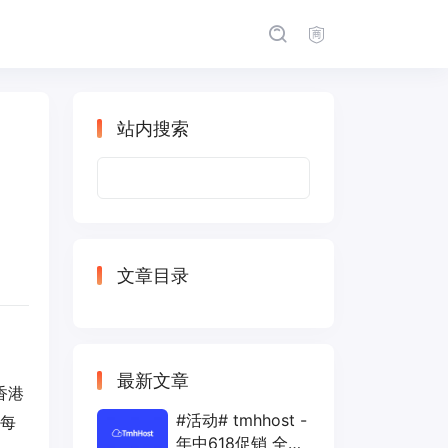
站内搜索
搜
索：
文章目录
最新文章
香港
#活动# tmhhost -
，每
年中618促销 全场