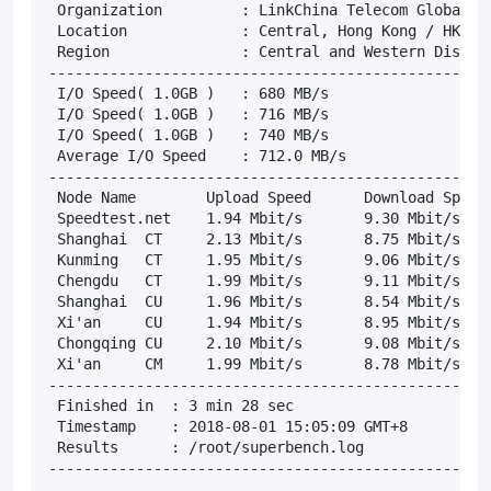
 Organization         : LinkChina Telecom Global Li
 Location             : Central, Hong Kong / HK

 Region               : Central and Western Distric
---------------------------------------------------
 I/O Speed( 1.0GB )   : 680 MB/s

 I/O Speed( 1.0GB )   : 716 MB/s

 I/O Speed( 1.0GB )   : 740 MB/s

 Average I/O Speed    : 712.0 MB/s

---------------------------------------------------
 Node Name        Upload Speed      Download Speed 
 Speedtest.net    1.94 Mbit/s       9.30 Mbit/s    
 Shanghai  CT     2.13 Mbit/s       8.75 Mbit/s    
 Kunming   CT     1.95 Mbit/s       9.06 Mbit/s    
 Chengdu   CT     1.99 Mbit/s       9.11 Mbit/s    
 Shanghai  CU     1.96 Mbit/s       8.54 Mbit/s    
 Xi'an     CU     1.94 Mbit/s       8.95 Mbit/s    
 Chongqing CU     2.10 Mbit/s       9.08 Mbit/s    
 Xi'an     CM     1.99 Mbit/s       8.78 Mbit/s    
---------------------------------------------------
 Finished in  : 3 min 28 sec

 Timestamp    : 2018-08-01 15:05:09 GMT+8

 Results      : /root/superbench.log

--------------------------------------------------