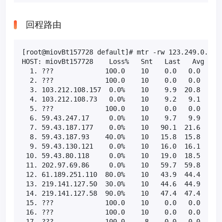
回程路由
[root@miovBt157728 default]# mtr -rw 123.249.0.190

HOST: miovBt157728    Loss%   Snt   Last   Avg  Bes
  1. ???             100.0    10    0.0   0.0   0.0
  2. ???             100.0    10    0.0   0.0   0.0
  3. 103.212.108.157  0.0%    10    9.9  20.8   9.7
  4. 103.212.108.73   0.0%    10    9.2   9.1   8.7
  5. ???             100.0    10    0.0   0.0   0.0
  6. 59.43.247.17     0.0%    10    9.7   9.9   9.6
  7. 59.43.187.177    0.0%    10   90.1  21.6  13.6
  8. 59.43.187.93    40.0%    10   15.8  15.8  15.6
  9. 59.43.130.121    0.0%    10   16.0  16.1  16.0
 10. 59.43.80.118     0.0%    10   19.0  18.5  17.2
 11. 202.97.69.86     0.0%    10   59.7  59.8  59.6
 12. 61.189.251.110  80.0%    10   43.9  44.4  43.9
 13. 219.141.127.50  30.0%    10   44.6  44.9  44.4
 14. 219.141.127.58  90.0%    10   47.4  47.4  47.4
 15. ???             100.0    10    0.0   0.0   0.0
 16. ???             100.0    10    0.0   0.0   0.0
 17. ???             100.0     8    0.0   0.0   0.0