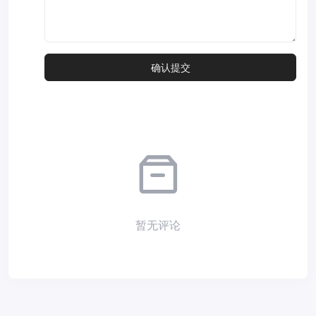
暂无评论
Copyright © 2026
小夜部落
Designed by
nicetheme
. Hosting by
Diyvm
.