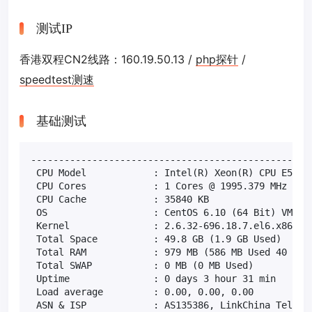
测试IP
香港双程CN2线路：160.19.50.13 /
php探针
/
speedtest测速
基础测试
---------------------------------------------------
 CPU Model            : Intel(R) Xeon(R) CPU E5-268
 CPU Cores            : 1 Cores @ 1995.379 MHz x86_
 CPU Cache            : 35840 KB

 OS                   : CentOS 6.10 (64 Bit) VMware
 Kernel               : 2.6.32-696.18.7.el6.x86_64

 Total Space          : 49.8 GB (1.9 GB Used)

 Total RAM            : 979 MB (586 MB Used 40 MB B
 Total SWAP           : 0 MB (0 MB Used)

 Uptime               : 0 days 3 hour 31 min

 Load average         : 0.00, 0.00, 0.00

 ASN & ISP            : AS135386, LinkChina Telecom