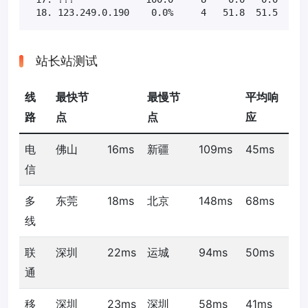
 18. 123.249.0.190    0.0%     4   51.8  51.5  51.
站长站测试
线
最快节
最慢节
平均响
路
点
点
应
电
佛山
16ms
新疆
109ms
45ms
信
多
东莞
18ms
北京
148ms
68ms
线
联
深圳
22ms
运城
94ms
50ms
通
移
深圳
23ms
深圳
58ms
41ms