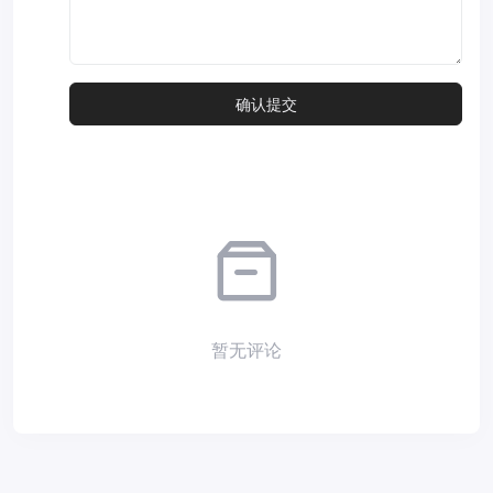
暂无评论
Copyright © 2026
小夜部落
Designed by
nicetheme
. Hosting by
Diyvm
.