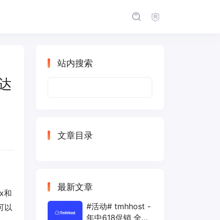
站内搜索
 达
搜
索：
文章目录
最新文章
x和
#活动# tmhhost -
可以
年中618促销 全场