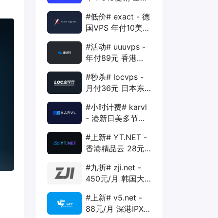
88折 + 特价季付
#低价# exact - 德
年付VPS
国VPS 年付10美元
1核 1G 15G 1T
#活动# uuuvps -
1Gbps
年付89元 香港
BGP 1核 1G 20G
#秒杀# locvps -
400G 30M
月付36元 日本东
京VPS 2核 4G
#小时计费# karvl
40G 1T 450Mbps
- 港新日美多节点
$2/mo 1核 1G
#上新# YT.NET -
20G 5T 1Gbps
香港精品云 28元/
月 电信CN2+联通
#九折# zji.net -
AS10099+移动
450元/月 韩国大
CMI
带宽独服 可选中国
#上新# v5.net -
优化和纯国际线路
88元/月 深港IPX