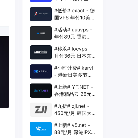
88折 + 特价季付
#低价# exact - 德
年付VPS
国VPS 年付10美元
1核 1G 15G 1T
#活动# uuuvps -
1Gbps
年付89元 香港
BGP 1核 1G 20G
#秒杀# locvps -
400G 30M
月付36元 日本东
京VPS 2核 4G
#小时计费# karvl
40G 1T 450Mbps
- 港新日美多节点
$2/mo 1核 1G
#上新# YT.NET -
20G 5T 1Gbps
香港精品云 28元/
月 电信CN2+联通
#九折# zji.net -
AS10099+移动
450元/月 韩国大
CMI
带宽独服 可选中国
#上新# v5.net -
优化和纯国际线路
88元/月 深港IPX