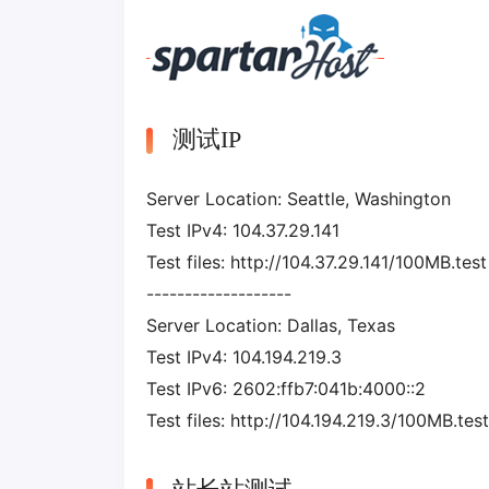
测试IP
Server Location: Seattle, Washington
Test IPv4: 104.37.29.141
Test files: http://104.37.29.141/100MB.test
-------------------
Server Location: Dallas, Texas
Test IPv4: 104.194.219.3
Test IPv6: 2602:ffb7:041b:4000::2
Test files: http://104.194.219.3/100MB.test