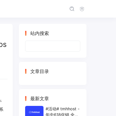
站内搜索
ps
搜
索：
文章目录
最新文章
于
#活动# tmhhost -
系
年中618促销 全场