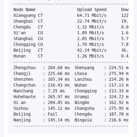
---------------------------------------------------
Node Name                 Upload Speed      Downloa
Xiangyang CT              64.71 Mbit/s      122.66 
Shanghai  CT              22.74 Mbit/s      19.48 M
Chengdu   CT              1.32 Mbit/s       0.00 Mb
Xi'an     CU              1.89 Mbit/s       1.67 Mb
Shanghai  CU              2.05 Mbit/s       5.77 Mb
Chongqing CU              1.70 Mbit/s       7.80 Mb
Beijing   CT              42.14 Mbit/s      36.08 M
Hunan     CT              1.26 Mbit/s       0.45 Mb
---------------------------------------------------
Zhengzhou   : 204.68 ms  Shenyang    : 224.51 ms  T
Changji     : 225.66 ms  Lhasa       : 275.94 ms  H
Shenzhen    : 165.34 ms  Lanzhou     : 224.26 ms  X
Changchun   : 216.43 ms  Wuhan       : 217.13 ms  X
Nanchang    : 7.25 ms    Chongqing   : 213.33 ms  S
Huhehaote   : 265.97 ms  Urumqi      : 324.72 ms  H
Xi an       : 204.05 ms  Ningbo      : 162.92 ms  T
Suzhou      : 145.12 ms  Changsha    : 275.95 ms  H
Beijing     : Fail       Chengdu     : 187.78 ms  J
Nanjing     : 145.14 ms  Ningxia     : 216.6 ms   F
--------------------------------------------------