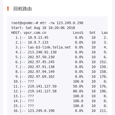
回程路由
root@vpsmm:~# mtr -rw 123.249.0.190

Start: Sat Aug 18 10:20:06 2018

HOST: vpsr.com.cn             Loss%   Snt   Last   
  1.|-- 10.9.13.45             0.0%    10    2.7  1
  2.|-- 10.9.7.133             0.0%    10    3.0   
  3.|-- las-b3-link.telia.net  0.0%    10    4.7   
  4.|-- 213.248.92.130         0.0%    10    9.3   
  5.|-- 202.97.50.230          0.0%    10    6.4   
  6.|-- 202.97.45.245          0.0%    10  152.6 15
  7.|-- 202.97.91.138          0.0%    10  150.5 15
  8.|-- 202.97.94.149          0.0%    10  158.1 16
  9.|-- 202.97.69.102          0.0%    10  170.0 17
 10.|-- ???                   100.0    10    0.0   
 11.|-- 219.141.127.50        50.0%    10  176.6 17
 12.|-- 219.141.127.58        80.0%    10  196.8 19
 13.|-- ???                   100.0    10    0.0   
 14.|-- ???                   100.0    10    0.0   
 15.|-- ???                   100.0    10    0.0   
 16.|-- 123.249.0.190          0.0%    10  211.7 2