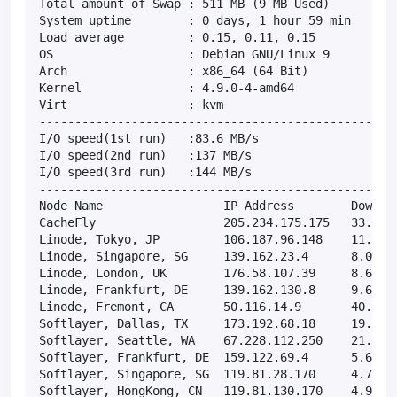
Total amount of Swap : 511 MB (9 MB Used)

System uptime        : 0 days, 1 hour 59 min

Load average         : 0.15, 0.11, 0.15

OS                   : Debian GNU/Linux 9

Arch                 : x86_64 (64 Bit)

Kernel               : 4.9.0-4-amd64

Virt                 : kvm

---------------------------------------------------
I/O speed(1st run)   :83.6 MB/s

I/O speed(2nd run)   :137 MB/s

I/O speed(3rd run)   :144 MB/s

---------------------------------------------------
Node Name                 IP Address        Downloa
CacheFly                  205.234.175.175   33.0MB/
Linode, Tokyo, JP         106.187.96.148    11.7MB/
Linode, Singapore, SG     139.162.23.4      8.05MB/
Linode, London, UK        176.58.107.39     8.62MB/
Linode, Frankfurt, DE     139.162.130.8     9.66MB/
Linode, Fremont, CA       50.116.14.9       40.7MB/
Softlayer, Dallas, TX     173.192.68.18     19.1MB/
Softlayer, Seattle, WA    67.228.112.250    21.8MB/
Softlayer, Frankfurt, DE  159.122.69.4      5.69MB/
Softlayer, Singapore, SG  119.81.28.170     4.79MB/
Softlayer, HongKong, CN   119.81.130.170    4.90MB/