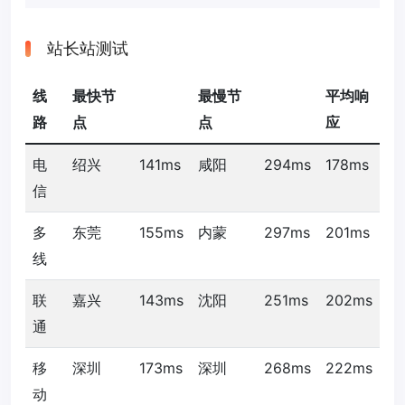
站长站测试
线
最快节
最慢节
平均响
路
点
点
应
电
绍兴
141ms
咸阳
294ms
178ms
信
多
东莞
155ms
内蒙
297ms
201ms
线
联
嘉兴
143ms
沈阳
251ms
202ms
通
移
深圳
173ms
深圳
268ms
222ms
动