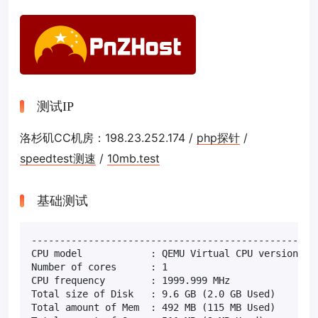
测试IP
洛杉矶CC机房：198.23.252.174 /
php探针
/
speedtest测速
/
10mb.test
基础测试
---------------------------------------------------
CPU model            : QEMU Virtual CPU version (cp
Number of cores      : 1

CPU frequency        : 1999.999 MHz

Total size of Disk   : 9.6 GB (2.0 GB Used)

Total amount of Mem  : 492 MB (115 MB Used)
