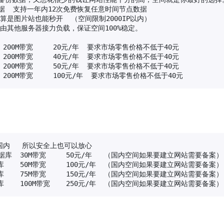
据  支持一年内12次免费恢复任意时间节点数据

就算是图片站也能秒开  （空间限制2000IP以内）

由其他服务器接力负载，保证空间100%稳定。

 200M带宽     20元/年  要求市场零售价格不低于40元

 200M带宽     40元/年  要求市场零售价格不低于40元

 200M带宽     50元/年  要求市场零售价格不低于40元

  200M带宽     100元/年  要求市场零售价格不低于40元
内   所以安全上也可以放心 

数据库  30M带宽     50元/年   （国内空间如果要建立网站需要备案）

库    50M带宽     100元/年  （国内空间如果要建立网站需要备案）

库    75M带宽     150元/年  （国内空间如果要建立网站需要备案）

库    100M带宽    250元/年  （国内空间如果要建立网站需要备案）