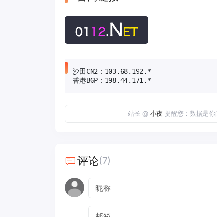
沙田CN2：103.68.192.*

香港BGP：198.44.171.*
站长 @
小夜
提醒您：数据是你
评论
(7)