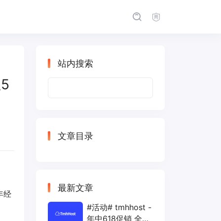
站内搜索
宝5
搜
索：
文章目录
最新文章
年经
#活动# tmhhost -
年中618促销 全场