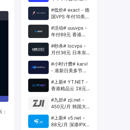
88折 + 特价季付
#低价# exact - 德
年付VPS
国VPS 年付10美元
1核 1G 15G 1T
#活动# uuuvps -
1Gbps
年付89元 香港
BGP 1核 1G 20G
#秒杀# locvps -
400G 30M
月付36元 日本东
京VPS 2核 4G
#小时计费# karvl
40G 1T 450Mbps
- 港新日美多节点
$2/mo 1核 1G
#上新# YT.NET -
20G 5T 1Gbps
香港精品云 28元/
月 电信CN2+联通
#九折# zji.net -
AS10099+移动
450元/月 韩国大
CMI
示：
带宽独服 可选中国
#上新# v5.net -
优化和纯国际线路
88元/月 深港IPX