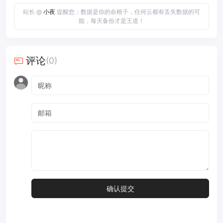
站长 @
小夜
提醒您：数据是你的命根子，任何云都有丢失数据的可
能，每天备份才是王道！
评论
(0)