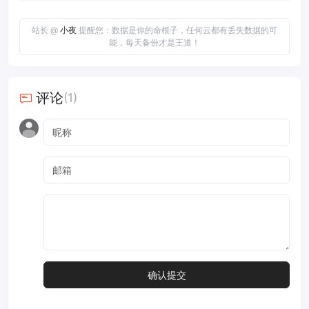
站长 @
小夜
提醒您：数据是你的命根子，任何云都有丢失数据的可
能，每天备份才是王道！
评论
(1)