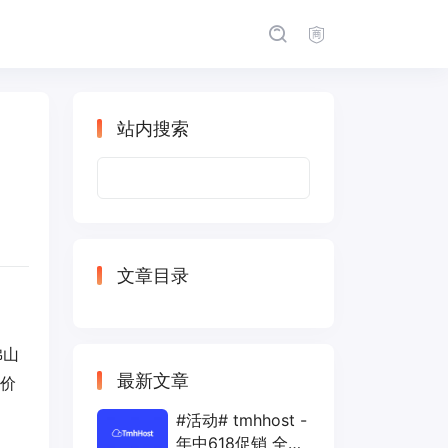
站内搜索
田
搜
索：
文章目录
佛山
最新文章
后价
#活动# tmhhost -
年中618促销 全场