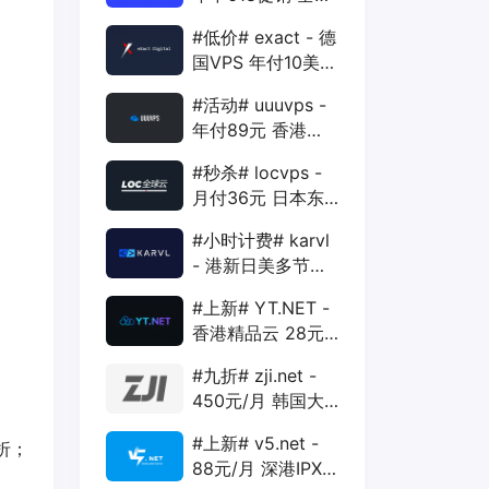
88折 + 特价季付
#低价# exact - 德
年付VPS
国VPS 年付10美元
1核 1G 15G 1T
#活动# uuuvps -
1Gbps
年付89元 香港
BGP 1核 1G 20G
#秒杀# locvps -
400G 30M
月付36元 日本东
京VPS 2核 4G
#小时计费# karvl
40G 1T 450Mbps
- 港新日美多节点
$2/mo 1核 1G
#上新# YT.NET -
20G 5T 1Gbps
香港精品云 28元/
月 电信CN2+联通
#九折# zji.net -
AS10099+移动
450元/月 韩国大
CMI
带宽独服 可选中国
#上新# v5.net -
折；
优化和纯国际线路
88元/月 深港IPX