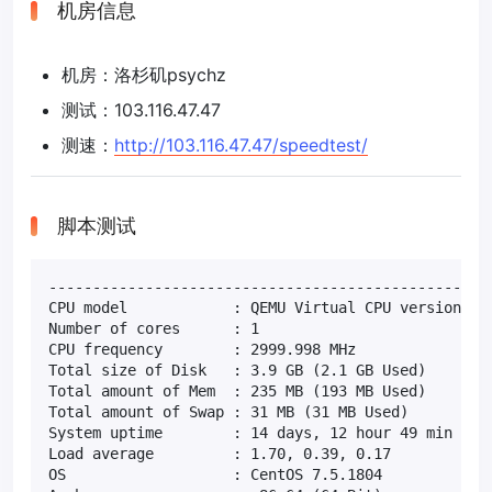
机房信息
机房：洛杉矶psychz
测试：103.116.47.47
测速：
http://103.116.47.47/speedtest/
脚本测试
---------------------------------------------------
CPU model            : QEMU Virtual CPU version 2.5
Number of cores      : 1

CPU frequency        : 2999.998 MHz

Total size of Disk   : 3.9 GB (2.1 GB Used)

Total amount of Mem  : 235 MB (193 MB Used)

Total amount of Swap : 31 MB (31 MB Used)

System uptime        : 14 days, 12 hour 49 min

Load average         : 1.70, 0.39, 0.17

OS                   : CentOS 7.5.1804
