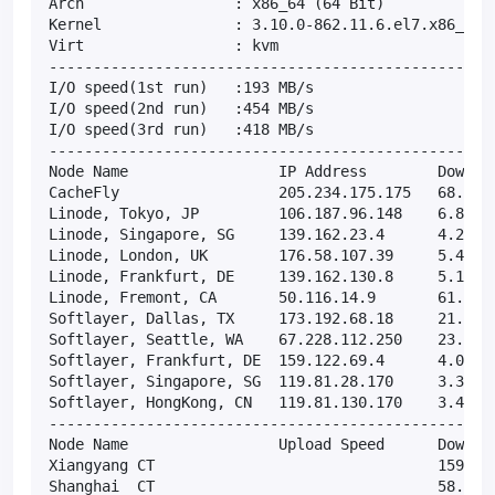
Arch                 : x86_64 (64 Bit)

Kernel               : 3.10.0-862.11.6.el7.x86_64

Virt                 : kvm

---------------------------------------------------
I/O speed(1st run)   :193 MB/s

I/O speed(2nd run)   :454 MB/s

I/O speed(3rd run)   :418 MB/s

---------------------------------------------------
Node Name                 IP Address        Downloa
CacheFly                  205.234.175.175   68.8MB/
Linode, Tokyo, JP         106.187.96.148    6.80MB/
Linode, Singapore, SG     139.162.23.4      4.22MB/
Linode, London, UK        176.58.107.39     5.40MB/
Linode, Frankfurt, DE     139.162.130.8     5.13MB/
Linode, Fremont, CA       50.116.14.9       61.3MB/
Softlayer, Dallas, TX     173.192.68.18     21.3MB/
Softlayer, Seattle, WA    67.228.112.250    23.6MB/
Softlayer, Frankfurt, DE  159.122.69.4      4.07MB/
Softlayer, Singapore, SG  119.81.28.170     3.32MB/
Softlayer, HongKong, CN   119.81.130.170    3.43MB/
---------------------------------------------------
Node Name                 Upload Speed      Downloa
Xiangyang CT                                159.30 
Shanghai  CT                                58.27 M