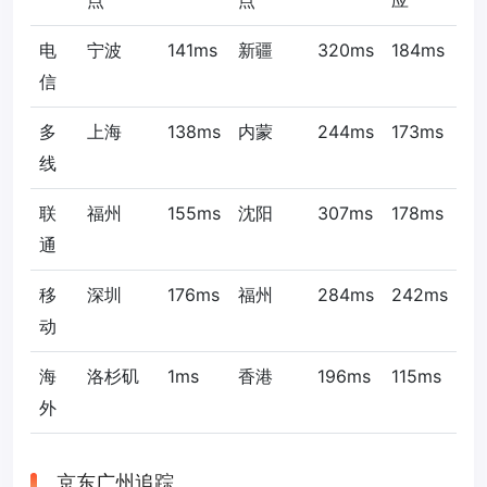
点
点
应
电
宁波
141ms
新疆
320ms
184ms
信
多
上海
138ms
内蒙
244ms
173ms
线
联
福州
155ms
沈阳
307ms
178ms
通
移
深圳
176ms
福州
284ms
242ms
动
海
洛杉矶
1ms
香港
196ms
115ms
外
京东广州追踪