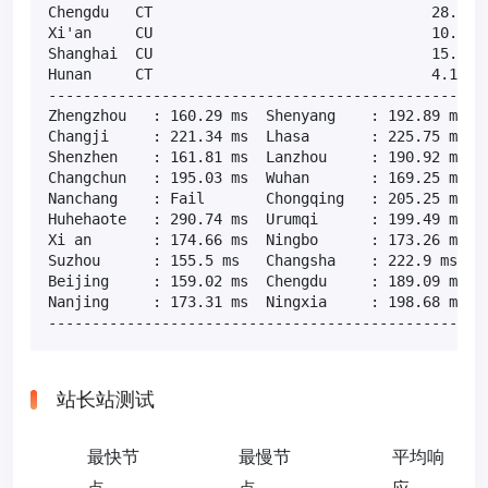
Chengdu   CT                                28.85 M
Xi'an     CU                                10.99 M
Shanghai  CU                                15.20 M
Hunan     CT                                4.18 Mb
---------------------------------------------------
Zhengzhou   : 160.29 ms  Shenyang    : 192.89 ms  T
Changji     : 221.34 ms  Lhasa       : 225.75 ms  H
Shenzhen    : 161.81 ms  Lanzhou     : 190.92 ms  X
Changchun   : 195.03 ms  Wuhan       : 169.25 ms  X
Nanchang    : Fail       Chongqing   : 205.25 ms  S
Huhehaote   : 290.74 ms  Urumqi      : 199.49 ms  H
Xi an       : 174.66 ms  Ningbo      : 173.26 ms  T
Suzhou      : 155.5 ms   Changsha    : 222.9 ms   H
Beijing     : 159.02 ms  Chengdu     : 189.09 ms  J
Nanjing     : 173.31 ms  Ningxia     : 198.68 ms  F
--------------------------------------------------
站长站测试
最快节
最慢节
平均响