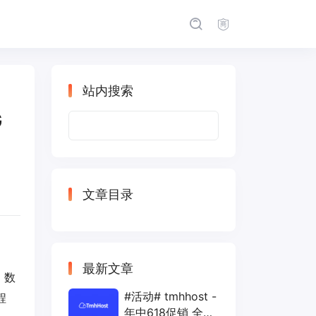
站内搜索
G
搜
索：
文章目录
最新文章
，数
#活动# tmhhost -
程
年中618促销 全场