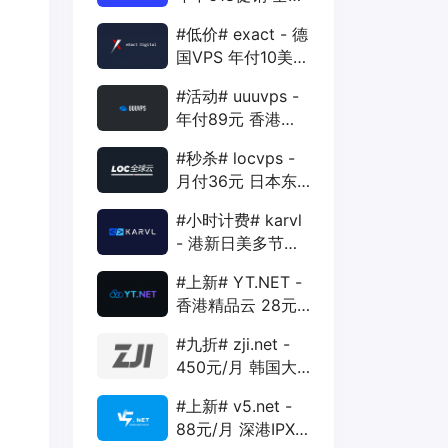
88折 + 特价季付
#低价# exact - 德
年付VPS
国VPS 年付10美元
1核 1G 15G 1T
#活动# uuuvps -
1Gbps
年付89元 香港
BGP 1核 1G 20G
#秒杀# locvps -
400G 30M
月付36元 日本东
京VPS 2核 4G
#小时计费# karvl
40G 1T 450Mbps
- 港新日美多节点
$2/mo 1核 1G
#上新# YT.NET -
20G 5T 1Gbps
香港精品云 28元/
月 电信CN2+联通
#九折# zji.net -
AS10099+移动
450元/月 韩国大
CMI
带宽独服 可选中国
#上新# v5.net -
优化和纯国际线路
88元/月 深港IPX