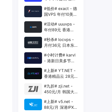
88折 + 特价季付
#低价# exact - 德
年付VPS
国VPS 年付10美元
1核 1G 15G 1T
#活动# uuuvps -
1Gbps
年付89元 香港
BGP 1核 1G 20G
#秒杀# locvps -
400G 30M
月付36元 日本东
京VPS 2核 4G
#小时计费# karvl
40G 1T 450Mbps
- 港新日美多节点
$2/mo 1核 1G
#上新# YT.NET -
20G 5T 1Gbps
香港精品云 28元/
月 电信CN2+联通
#九折# zji.net -
AS10099+移动
450元/月 韩国大
CMI
带宽独服 可选中国
#上新# v5.net -
优化和纯国际线路
88元/月 深港IPX