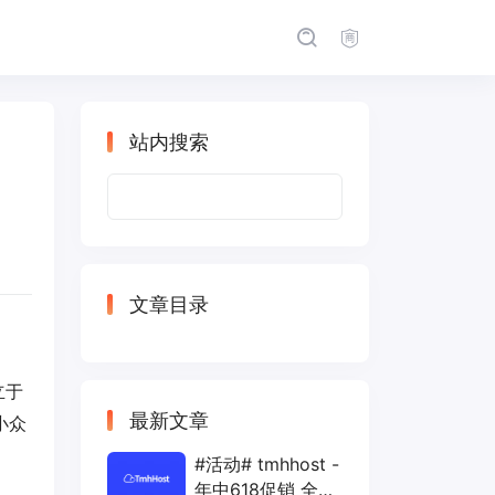
站内搜索
搜
索：
文章目录
立于
最新文章
小众
#活动# tmhhost -
年中618促销 全场