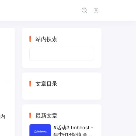
站内搜索
搜
索：
文章目录
最新文章
国内
#活动# tmhhost -
年中618促销 全场