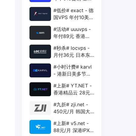
88折 + 特价季付
#低价# exact - 德
年付VPS
国VPS 年付10美元
1核 1G 15G 1T
#活动# uuuvps -
1Gbps
年付89元 香港
BGP 1核 1G 20G
#秒杀# locvps -
400G 30M
月付36元 日本东
京VPS 2核 4G
#小时计费# karvl
40G 1T 450Mbps
- 港新日美多节点
$2/mo 1核 1G
#上新# YT.NET -
20G 5T 1Gbps
香港精品云 28元/
月 电信CN2+联通
#九折# zji.net -
AS10099+移动
450元/月 韩国大
CMI
带宽独服 可选中国
#上新# v5.net -
优化和纯国际线路
88元/月 深港IPX