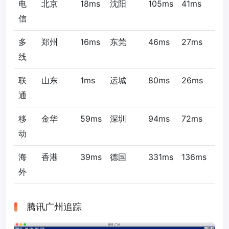
电
北京
18ms
沈阳
105ms
41ms
信
多
郑州
16ms
东莞
46ms
27ms
线
联
山东
1ms
运城
80ms
26ms
通
移
金华
59ms
深圳
94ms
72ms
动
海
香港
39ms
德国
331ms
136ms
外
腾讯广州追踪