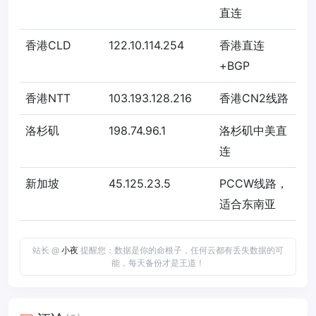
直连
香港CLD
122.10.114.254
香港直连
+BGP
香港NTT
103.193.128.216
香港CN2线路
洛杉矶
198.74.96.1
洛杉矶中美直
连
新加坡
45.125.23.5
PCCW线路，
适合东南亚
站长 @
小夜
提醒您：数据是你的命根子，任何云都有丢失数据的可
能，每天备份才是王道！