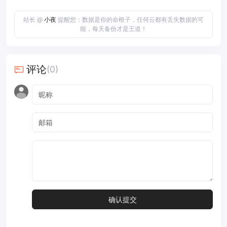
站长 @
小夜
提醒您：数据是你的命根子，任何云都有丢失数据的可
能，每天备份才是王道！
评论
(0)