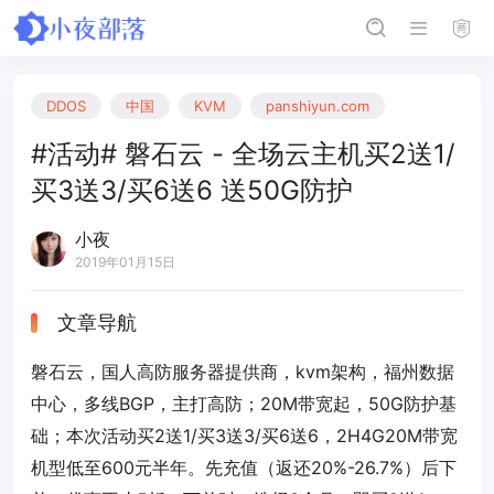
DDOS
中国
KVM
panshiyun.com
#活动# 磐石云 - 全场云主机买2送1/
买3送3/买6送6 送50G防护
小夜
2019年01月15日
文章导航
磐石云，国人高防服务器提供商，kvm架构，福州数据
中心，多线BGP，主打高防；20M带宽起，50G防护基
础；本次活动买2送1/买3送3/买6送6，2H4G20M带宽
机型低至600元半年。先充值（返还20%-26.7%）后下