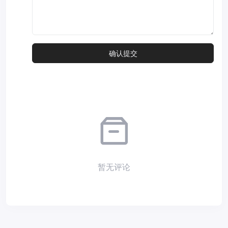
暂无评论
Copyright © 2026
小夜部落
Designed by
nicetheme
. Hosting by
Diyvm
.