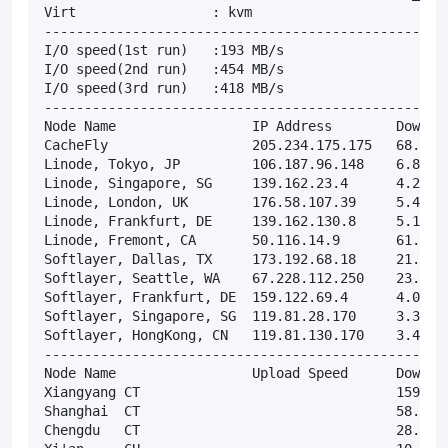
Virt                 : kvm

---------------------------------------------------
I/O speed(1st run)   :193 MB/s

I/O speed(2nd run)   :454 MB/s

I/O speed(3rd run)   :418 MB/s

---------------------------------------------------
Node Name                 IP Address        Downloa
CacheFly                  205.234.175.175   68.8MB/
Linode, Tokyo, JP         106.187.96.148    6.80MB/
Linode, Singapore, SG     139.162.23.4      4.22MB/
Linode, London, UK        176.58.107.39     5.40MB/
Linode, Frankfurt, DE     139.162.130.8     5.13MB/
Linode, Fremont, CA       50.116.14.9       61.3MB/
Softlayer, Dallas, TX     173.192.68.18     21.3MB/
Softlayer, Seattle, WA    67.228.112.250    23.6MB/
Softlayer, Frankfurt, DE  159.122.69.4      4.07MB/
Softlayer, Singapore, SG  119.81.28.170     3.32MB/
Softlayer, HongKong, CN   119.81.130.170    3.43MB/
---------------------------------------------------
Node Name                 Upload Speed      Downloa
Xiangyang CT                                159.30 
Shanghai  CT                                58.27 M
Chengdu   CT                                28.85 M