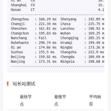
Xi'an     CU                                10.99 M
Shanghai  CU                                15.20 M
Hunan     CT                                4.18 Mb
---------------------------------------------------
Zhengzhou   : 160.29 ms  Shenyang    : 192.89 ms  T
Changji     : 221.34 ms  Lhasa       : 225.75 ms  H
Shenzhen    : 161.81 ms  Lanzhou     : 190.92 ms  X
Changchun   : 195.03 ms  Wuhan       : 169.25 ms  X
Nanchang    : Fail       Chongqing   : 205.25 ms  S
Huhehaote   : 290.74 ms  Urumqi      : 199.49 ms  H
Xi an       : 174.66 ms  Ningbo      : 173.26 ms  T
Suzhou      : 155.5 ms   Changsha    : 222.9 ms   H
Beijing     : 159.02 ms  Chengdu     : 189.09 ms  J
Nanjing     : 173.31 ms  Ningxia     : 198.68 ms  F
--------------------------------------------------
站长站测试
最快节
最慢节
平均响
点
点
应