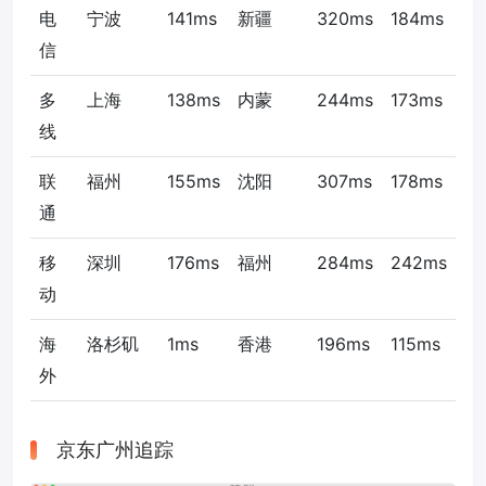
电
宁波
141ms
新疆
320ms
184ms
信
多
上海
138ms
内蒙
244ms
173ms
线
联
福州
155ms
沈阳
307ms
178ms
通
移
深圳
176ms
福州
284ms
242ms
动
海
洛杉矶
1ms
香港
196ms
115ms
外
京东广州追踪