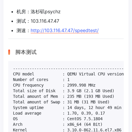
机房：洛杉矶psychz
测试：103.116.47.47
测速：
http://103.116.47.47/speedtest/
脚本测试
---------------------------------------------------
CPU model            : QEMU Virtual CPU version 2.5
Number of cores      : 1

CPU frequency        : 2999.998 MHz

Total size of Disk   : 3.9 GB (2.1 GB Used)

Total amount of Mem  : 235 MB (193 MB Used)

Total amount of Swap : 31 MB (31 MB Used)

System uptime        : 14 days, 12 hour 49 min

Load average         : 1.70, 0.39, 0.17

OS                   : CentOS 7.5.1804

Arch                 : x86_64 (64 Bit)

Kernel               : 3.10.0-862.11.6.el7.x86_64
