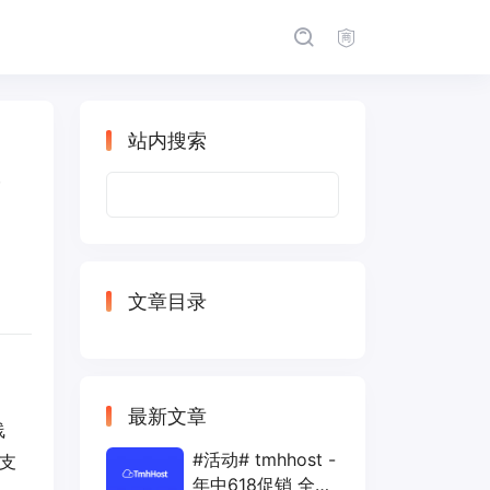
站内搜索
付
搜
索：
文章目录
最新文章
线
#活动# tmhhost -
，支
年中618促销 全场