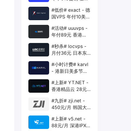
88折 + 特价季付
#低价# exact - 德
年付VPS
国VPS 年付10美元
1核 1G 15G 1T
#活动# uuuvps -
1Gbps
年付89元 香港
BGP 1核 1G 20G
#秒杀# locvps -
400G 30M
月付36元 日本东
京VPS 2核 4G
#小时计费# karvl
40G 1T 450Mbps
- 港新日美多节点
$2/mo 1核 1G
#上新# YT.NET -
20G 5T 1Gbps
香港精品云 28元/
月 电信CN2+联通
#九折# zji.net -
AS10099+移动
450元/月 韩国大
CMI
带宽独服 可选中国
#上新# v5.net -
优化和纯国际线路
88元/月 深港IPX