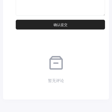
暂无评论
Copyright © 2026
小夜部落
Designed by
nicetheme
. Hosting by
Diyvm
.