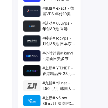
88折 + 特价季付
#低价# exact - 德
年付VPS
国VPS 年付10美元
1核 1G 15G 1T
#活动# uuuvps -
1Gbps
年付89元 香港
BGP 1核 1G 20G
#秒杀# locvps -
400G 30M
月付36元 日本东
京VPS 2核 4G
#小时计费# karvl
40G 1T 450Mbps
- 港新日美多节点
$2/mo 1核 1G
#上新# YT.NET -
20G 5T 1Gbps
香港精品云 28元/
月 电信CN2+联通
#九折# zji.net -
AS10099+移动
450元/月 韩国大
CMI
带宽独服 可选中国
#上新# v5.net -
优化和纯国际线路
88元/月 深港IPX