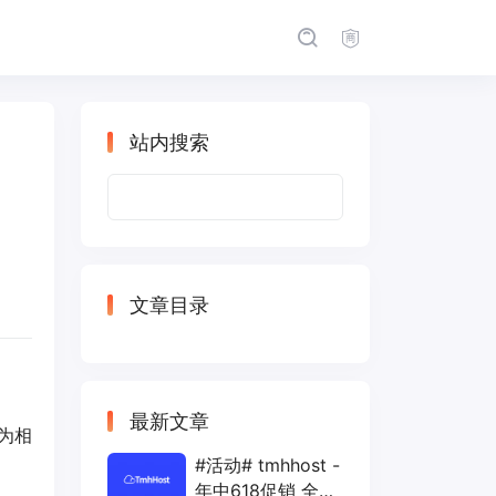
站内搜索
搜
索：
文章目录
最新文章
云为相
#活动# tmhhost -
年中618促销 全场