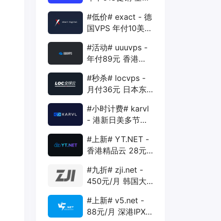
88折 + 特价季付
#低价# exact - 德
年付VPS
国VPS 年付10美元
1核 1G 15G 1T
#活动# uuuvps -
1Gbps
年付89元 香港
BGP 1核 1G 20G
#秒杀# locvps -
400G 30M
月付36元 日本东
京VPS 2核 4G
#小时计费# karvl
40G 1T 450Mbps
- 港新日美多节点
$2/mo 1核 1G
#上新# YT.NET -
20G 5T 1Gbps
香港精品云 28元/
月 电信CN2+联通
#九折# zji.net -
AS10099+移动
450元/月 韩国大
CMI
带宽独服 可选中国
#上新# v5.net -
优化和纯国际线路
88元/月 深港IPX