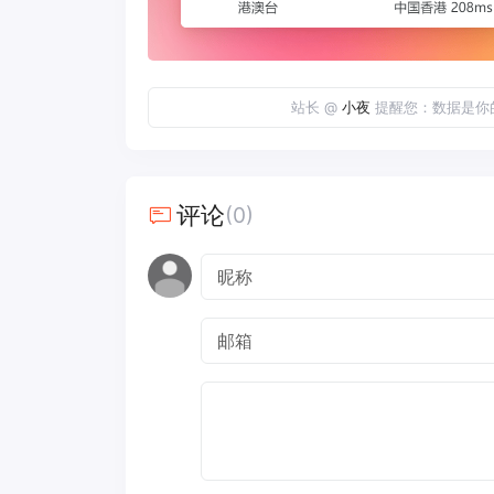
站长 @
小夜
提醒您：数据是你
评论
(0)