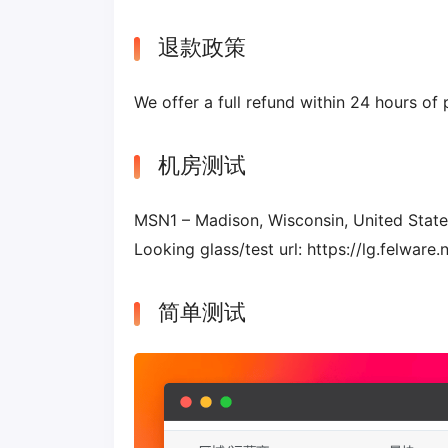
退款政策
We offer a full refund within 24 hours of 
机房测试
MSN1 – Madison, Wisconsin, United State
Looking glass/test url: https://lg.felware.
简单测试