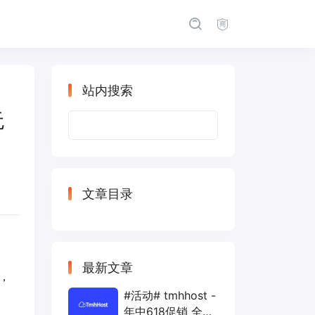
站内搜索
无
搜
索：
文章目录
最新文章
，
#活动# tmhhost -
年中618促销 全场