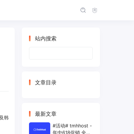
站内搜索
搜
索：
文章目录
最新文章
涉及韩
#活动# tmhhost -
年中618促销 全场