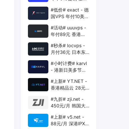
88折 + 特价季付
#低价# exact - 德
年付VPS
国VPS 年付10美元
1核 1G 15G 1T
#活动# uuuvps -
1Gbps
年付89元 香港
BGP 1核 1G 20G
#秒杀# locvps -
400G 30M
月付36元 日本东
京VPS 2核 4G
#小时计费# karvl
40G 1T 450Mbps
- 港新日美多节点
$2/mo 1核 1G
#上新# YT.NET -
20G 5T 1Gbps
香港精品云 28元/
月 电信CN2+联通
#九折# zji.net -
AS10099+移动
450元/月 韩国大
CMI
带宽独服 可选中国
#上新# v5.net -
优化和纯国际线路
88元/月 深港IPX