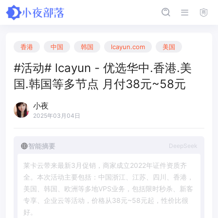
香港
中国
韩国
lcayun.com
美国
#活动# lcayun - 优选华中.香港.美
国.韩国等多节点 月付38元~58元
小夜
2025年03月04日
智能摘要
DeepSeek
莱
卡
云
带
来
最
新
3
月
促
销
，
商
家
成
立
2
0
2
2
年
证
件
资
质
齐
全
。
本
次
活
动
主
要
包
括
：
中
国
浙
江
、
江
苏
、
四
川
、
香
港
，
美
国
、
韩
国
、
欧
洲
等
多
地
V
P
S
业
务
，
包
括
限
时
秒
杀
、
新
客
专
享
、
企
业
云
等
活
动
，
价
格
从
3
8
元
~
5
8
元
起
，
性
价
比
很
好
。