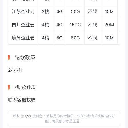
江苏企业云
2核
4G
50G
不限
10M
5
四川企业云
4核
4G
150G
不限
20M
10
境外企业云
4核
8G
80G
不限
10M
20
退款政策
24小时
机房测试
联系客服获取
站长 @
小夜
提醒您：数据是你的命根子，任何云都有丢失数据的可
能，每天备份才是王道！