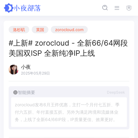
洛杉矶
英国
zorocloud.com
#上新# zorocloud - 全新66/64网段
美国双ISP 全新纯净IP上线
小夜
2025年05月29日
智能摘要
DeepSeek
z
o
r
o
c
l
o
u
d
发
布
6
月
王
炸
优
惠
，
主
打
一
个
月
付
七
五
折
、
季
付
六
五
折
、
年
付
直
接
五
折
。
另
外
为
满
足
跨
境
和
流
媒
体
业
务
，
上
线
了
全
新
6
4
/
6
6
I
P
段
，
I
P
质
量
更
佳
、
效
果
更
好
。