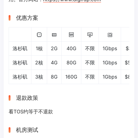
优惠方案
洛杉矶
1核
2G
40G
不限
1Gbps
$30/
洛杉矶
2核
4G
80G
不限
1Gbps
$5/m
洛杉矶
3核
8G
160G
不限
1Gbps
$8/m
退款政策
看TOS约等于不退款
机房测试