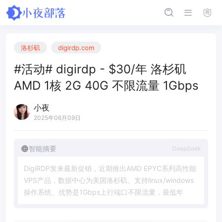
洛杉矶
digirdp.com
#活动# digirdp - $30/年 洛杉矶
AMD 1核 2G 40G 不限流量 1Gbps
小夜
2025年06月09日
智能摘要
DeepSeek
D
i
g
i
R
D
P
发
来
最
新
促
销
，
近
期
推
出
A
M
D
E
P
Y
C
系
列
高
性
能
V
P
S
产
品
，
数
据
中
心
为
美
国
洛
杉
矶
、
支
持
l
i
n
u
x
/
w
i
n
d
o
w
s
操
作
系
统
、
优
势
是
1
G
b
p
s
上
行
端
口
不
限
流
量
，
最
低
年
付