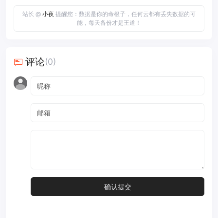
站长 @
小夜
提醒您：数据是你的命根子，任何云都有丢失数据的可
能，每天备份才是王道！
评论
(0)