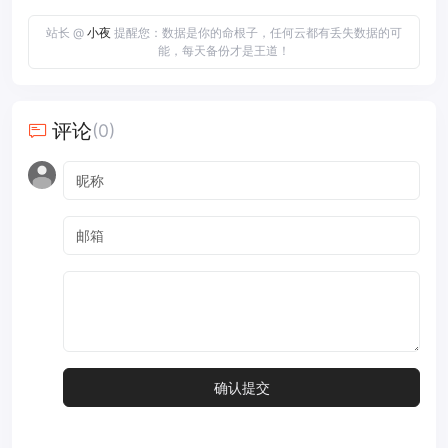
站长 @
小夜
提醒您：数据是你的命根子，任何云都有丢失数据的可
能，每天备份才是王道！
评论
(0)