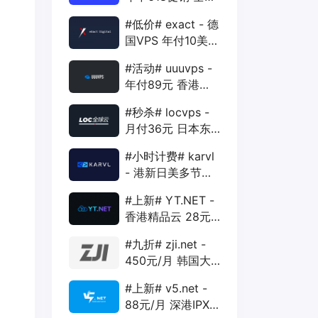
88折 + 特价季付
#低价# exact - 德
年付VPS
国VPS 年付10美元
1核 1G 15G 1T
#活动# uuuvps -
1Gbps
年付89元 香港
BGP 1核 1G 20G
#秒杀# locvps -
400G 30M
月付36元 日本东
京VPS 2核 4G
#小时计费# karvl
40G 1T 450Mbps
- 港新日美多节点
$2/mo 1核 1G
#上新# YT.NET -
20G 5T 1Gbps
香港精品云 28元/
月 电信CN2+联通
#九折# zji.net -
AS10099+移动
450元/月 韩国大
CMI
带宽独服 可选中国
#上新# v5.net -
优化和纯国际线路
88元/月 深港IPX