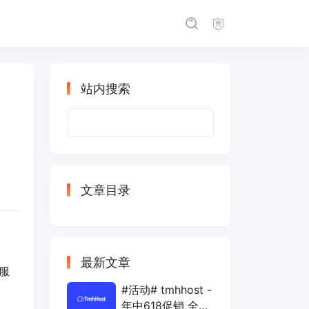
站内搜索
搜
索：
文章目录
最新文章
服
#活动# tmhhost -
年中618促销 全场