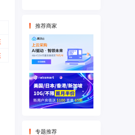
云主机 500M带宽
双IP接入
推荐商家
买
买
专题推荐