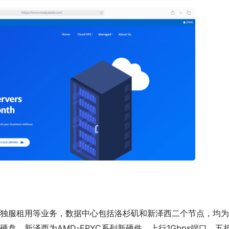
供vps、独服租用等业务，数据中心包括洛杉矶和新泽西二个节点，均
盘、新泽西为AMD-EPYC系列新硬件，上行1Gbps端口，五