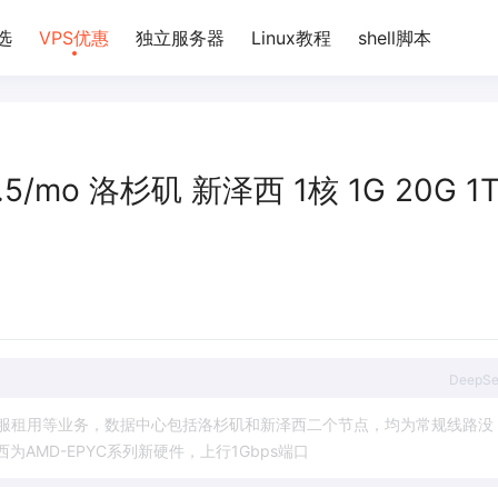
选
VPS优惠
独立服务器
Linux教程
shell脚本
$2.5/mo 洛杉矶 新泽西 1核 1G 20G 1
DeepS
服
租
用
等
业
务
，
数
据
中
心
包
括
洛
杉
矶
和
新
泽
西
二
个
节
点
，
均
为
常
规
线
路
没
西
为
A
M
D
-
E
P
Y
C
系
列
新
硬
件
，
上
行
1
G
b
p
s
端
口
，
五
折
后
性
价