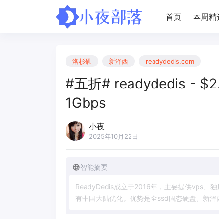
首页
本周精
洛杉矶
新泽西
readydedis.com
#五折# readydedis - 
1Gbps
小夜
2025年10月22日
智能摘要
R
e
a
d
y
D
e
d
i
s
成
立
于
2
0
1
6
年
，
主
要
提
供
v
p
s
、
独
有
中
国
大
陆
优
化
。
优
势
是
全
s
s
d
固
态
硬
盘
、
新
泽