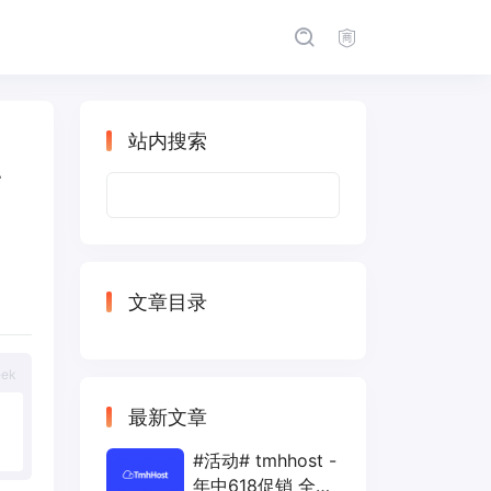
站内搜索
T
搜
索：
文章目录
eek
最新文章
#活动# tmhhost -
年中618促销 全场