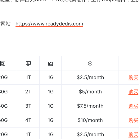
方网站：
https://www.readydedis.com
20G
1T
1G
$2.5/month
购买
30G
2T
1G
$5/month
购买
40G
3T
1G
$7.5/month
购买
60G
4T
1G
$10/month
购买
20G
1T
1G
$2.5/month
购买