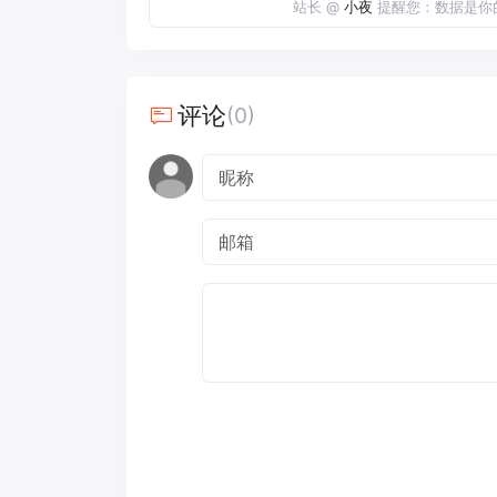
站长 @
小夜
提醒您：数据是你
评论
(0)