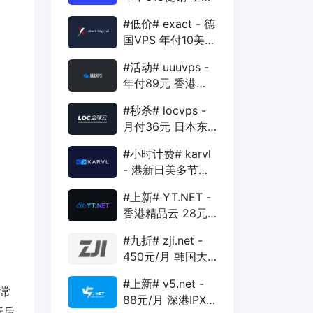
88折 + 特价季付
#低价# exact - 德
年付VPS
国VPS 年付10美元
1核 1G 15G 1T
#活动# uuuvps -
1Gbps
年付89元 香港
BGP 1核 1G 20G
#秒杀# locvps -
400G 30M
月付36元 日本东
京VPS 2核 4G
#小时计费# karvl
40G 1T 450Mbps
- 港新日美多节点
$2/mo 1核 1G
#上新# YT.NET -
20G 5T 1Gbps
香港精品云 28元/
月 电信CN2+联通
#九折# zji.net -
AS10099+移动
450元/月 韩国大
CMI
带宽独服 可选中国
#上新# v5.net -
优化和纯国际线路
为常
88元/月 深港IPX
折后