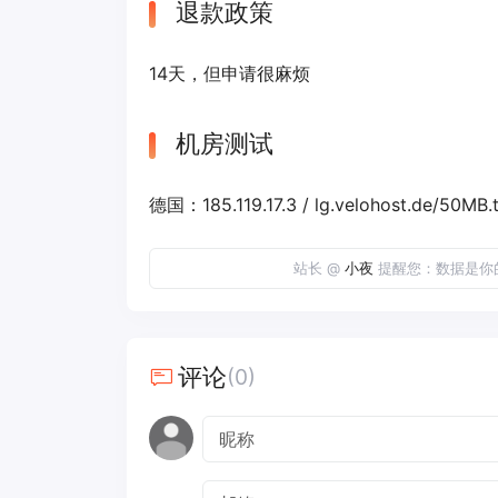
退款政策
14天，但申请很麻烦
机房测试
德国：185.119.17.3 / lg.velohost.de/50MB.t
站长 @
小夜
提醒您：数据是你
评论
(0)