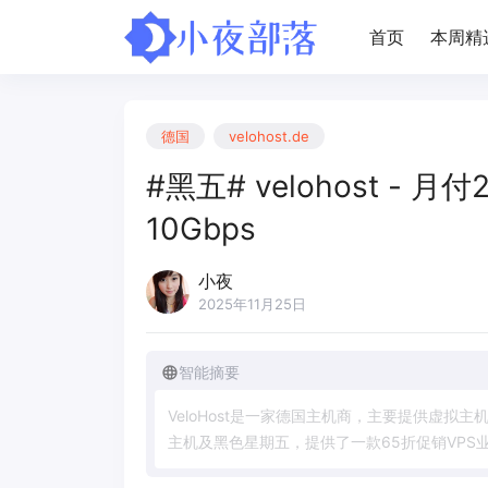
首页
本周精
德国
velohost.de
#黑五# velohost - 月
10Gbps
小夜
2025年11月25日
智能摘要
V
e
l
o
H
o
s
t
是
一
家
德
国
主
机
商
，
主
要
提
供
虚
拟
主
主
机
及
黑
色
星
期
五
，
提
供
了
一
款
6
5
折
促
销
V
P
S