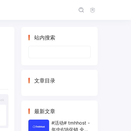
站内搜索
搜
索：
文章目录
eek
最新文章
#活动# tmhhost -
年中618促销 全场