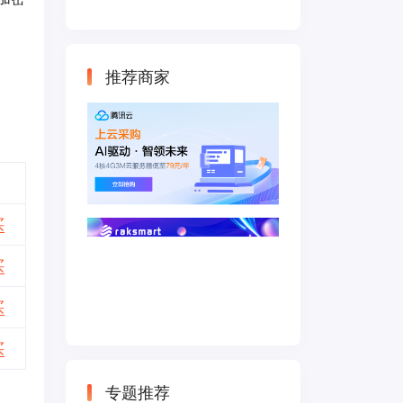
云主机 500M带宽
双IP接入
推荐商家
买
买
买
买
专题推荐