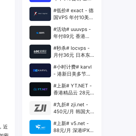
88折 + 特价季付
#低价# exact - 德
年付VPS
国VPS 年付10美元
1核 1G 15G 1T
#活动# uuuvps -
1Gbps
年付89元 香港
BGP 1核 1G 20G
#秒杀# locvps -
400G 30M
月付36元 日本东
京VPS 2核 4G
#小时计费# karvl
40G 1T 450Mbps
- 港新日美多节点
$2/mo 1核 1G
#上新# YT.NET -
20G 5T 1Gbps
香港精品云 28元/
月 电信CN2+联通
#九折# zji.net -
AS10099+移动
450元/月 韩国大
CMI
带宽独服 可选中国
#上新# v5.net -
优化和纯国际线路
，近
88元/月 深港IPX
加密