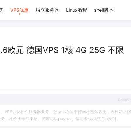
选
VPS优惠
独立服务器
Linux教程
shell脚本
付2.6欧元 德国VPS 1核 4G 25G 不限
DeepS
机
、
V
P
S
以
及
独
立
服
务
器
业
务
，
数
据
中
心
位
于
德
国
杜
塞
尔
多
夫
，
近
日
新
上
宿
业
务
，
性
价
比
非
常
不
错
。
商
家
可
以
p
a
y
p
a
l
、
信
用
卡
或
加
密
货
币
支
付
。