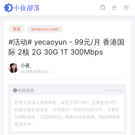
香港
yecaoyun.com
#活动# yecaoyun - 99元/月 香港国
际 2核 2G 30G 1T 300Mbps
小夜
2025年05月01日
智能摘要
DeepSeek
野
草
云
是
国
人
老
牌
商
家
，
成
立
于
2
0
1
2
年
，
主
要
提
供
V
P
S
和
独
立
服
务
器
业
务
，
近
期
推
出
一
些
年
付
特
价
V
P
S
，
主
要
区
分
国
际
线
路
（
无
国
内
优
化
）
和
国
内
优
化
线
路
、
精
品
网
络
等
选
择
方
向
。