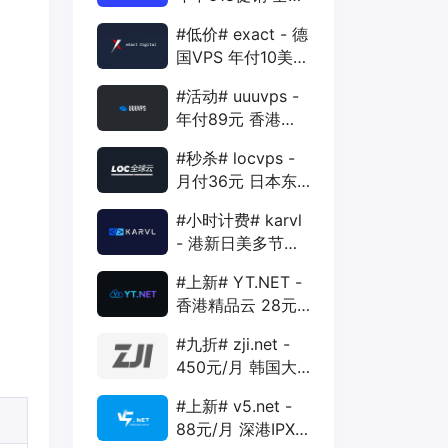
88折 + 特价季付
#低价# exact - 德
年付VPS
国VPS 年付10美元
1核 1G 15G 1T
#活动# uuuvps -
1Gbps
年付89元 香港
BGP 1核 1G 20G
#秒杀# locvps -
400G 30M
月付36元 日本东
京VPS 2核 4G
#小时计费# karvl
40G 1T 450Mbps
- 港新日美多节点
$2/mo 1核 1G
#上新# YT.NET -
20G 5T 1Gbps
香港精品云 28元/
月 电信CN2+联通
#九折# zji.net -
AS10099+移动
450元/月 韩国大
CMI
带宽独服 可选中国
#上新# v5.net -
优化和纯国际线路
88元/月 深港IPX