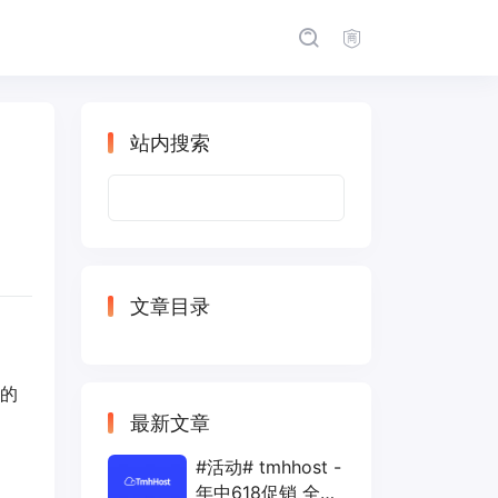
站内搜索
搜
索：
文章目录
化的
最新文章
#活动# tmhhost -
年中618促销 全场