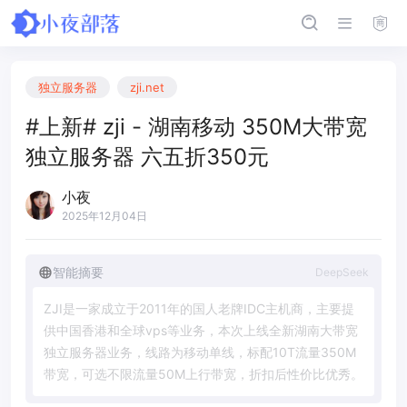
独立服务器
zji.net
#上新# zji - 湖南移动 350M大带宽
独立服务器 六五折350元
小夜
2025年12月04日
智能摘要
DeepSeek
Z
J
I
是
一
家
成
立
于
2
0
1
1
年
的
国
人
老
牌
I
D
C
主
机
商
，
主
要
提
供
中
国
香
港
和
全
球
v
p
s
等
业
务
，
本
次
上
线
全
新
湖
南
大
带
宽
独
立
服
务
器
业
务
，
线
路
为
移
动
单
线
，
标
配
1
0
T
流
量
3
5
0
M
带
宽
，
可
选
不
限
流
量
5
0
M
上
行
带
宽
，
折
扣
后
性
价
比
优
秀
。