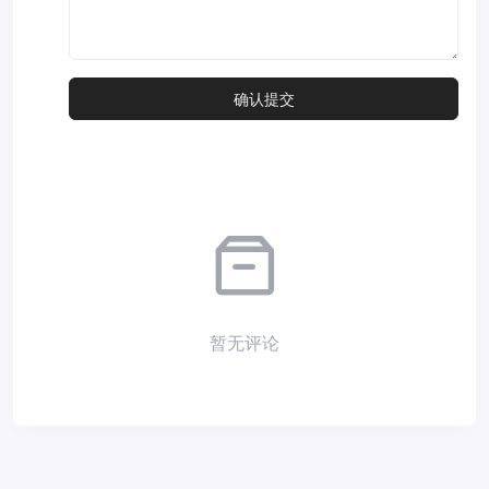
暂无评论
Copyright © 2026
小夜部落
Designed by
nicetheme
. Hosting by
Diyvm
.