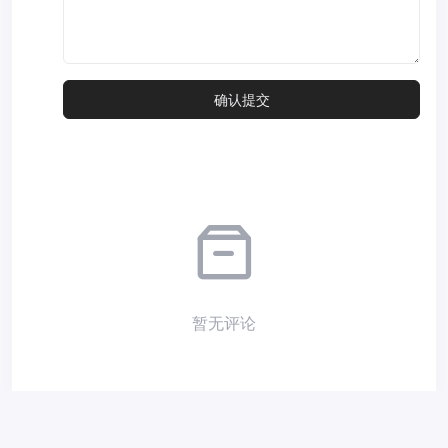
暂无评论
Copyright © 2026
小夜部落
Designed by
nicetheme
. Hosting by
Diyvm
.