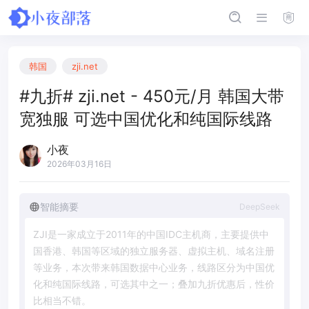
韩国
zji.net
#九折# zji.net - 450元/月 韩国大带
宽独服 可选中国优化和纯国际线路
小夜
2026年03月16日
智能摘要
DeepSeek
Z
J
I
是
一
家
成
立
于
2
0
1
1
年
的
中
国
I
D
C
主
机
商
，
主
要
提
供
中
国
香
港
、
韩
国
等
区
域
的
独
立
服
务
器
、
虚
拟
主
机
、
域
名
注
册
等
业
务
，
本
次
带
来
韩
国
数
据
中
心
业
务
，
线
路
区
分
为
中
国
优
化
和
纯
国
际
线
路
，
可
选
其
中
之
一
；
叠
加
九
折
优
惠
后
，
性
价
比
相
当
不
错
。